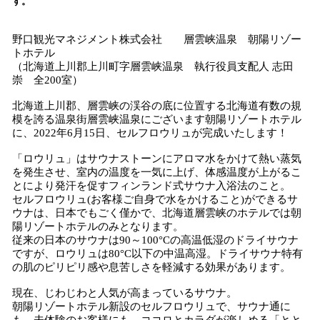
す。
読
み
野口観光マネジメント株式会社 層雲峡温泉 朝陽リゾー
込
トホテル
み
（北海道上川郡上川町字層雲峡温泉 執行役員支配人 志田
中
崇 全200室）
で
す
北海道上川郡、層雲峡の渓谷の底に位置する北海道有数の規
模を誇る温泉街層雲峡温泉にございます朝陽リゾートホテル
に、2022年6月15日、セルフロウリュが完成いたします！
「ロウリュ」はサウナストーンにアロマ水をかけて熱い蒸気
を発生させ、室内の温度を一気に上げ、体感温度が上がるこ
とにより発汗を促すフィンランド式サウナ入浴法のこと。
セルフロウリュ(お客様ご自身で水をかけること)ができるサ
ウナは、日本でもごく僅かで、北海道層雲峡のホテルでは朝
陽リゾートホテルのみとなります。
従来の日本のサウナは90～100°Cの高温低湿のドライサウナ
ですが、ロウリュは80°C以下の中温高湿。ドライサウナ特有
の肌のピリピリ感や息苦しさを軽減する効果があります。
現在、じわじわと人気が高まっているサウナ。
朝陽リゾートホテル新設のセルフロウリュで、サウナ通に