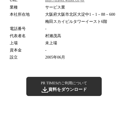
URL
http://travel.willer.co.jp/
業種
サービス業
本社所在地
大阪府大阪市北区大淀中1－1－88－600
梅田スカイビルタワーイースト6階
電話番号
-
代表者名
村瀨茂高
上場
未上場
資本金
-
設立
2005年06月
PR TIMESのご利用について
資料をダウンロード