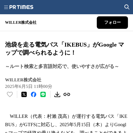
WILLER株式会社
フォロー
池袋を走る電気バス「IKEBUS」がGoogle マ
ップで調べられるように！
～ルート検索と多言語対応で、使いやすさが広がる～
WILLER株式会社
2025年6月5日 11時00分
い
い
ね
！
WILLER（代表：村瀨 茂高）が運行する電気バス「IKE
数
BUS」がGTFSに対応し、2025年5月15日（木）よりGoogl
を
e マップで経路や乗り換えなどを、調べることができるよ