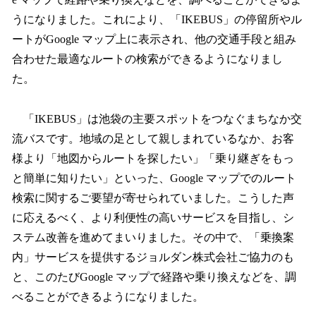
読
み
うになりました。これにより、「IKEBUS」の停留所やル
込
ートがGoogle マップ上に表示され、他の交通手段と組み
み
合わせた最適なルートの検索ができるようになりまし
中
で
た。
す
「IKEBUS」は池袋の主要スポットをつなぐまちなか交
流バスです。地域の足として親しまれているなか、お客
様より「地図からルートを探したい」「乗り継ぎをもっ
と簡単に知りたい」といった、Google マップでのルート
検索に関するご要望が寄せられていました。こうした声
に応えるべく、より利便性の高いサービスを目指し、シ
ステム改善を進めてまいりました。その中で、「乗換案
内」サービスを提供するジョルダン株式会社ご協力のも
と、このたびGoogle マップで経路や乗り換えなどを、調
べることができるようになりました。