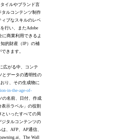
のスタイルやブランド言
デジタルコンテンツ制作
ティブなスキルのレベ
を行い、またAdobe
yは、安全に商業利用できるよ
ら知的財産（IP）の補
ができます。
に広がる中、コンテ
ツとデータの透明性の
れており、その生成物に
ion-in-the-age-of-
ツの名前、日付、作成
分表示ラベル」の役割
存といったすべての局
デジタルコンテンツの
、AFP、AP通信、
ing.ai、The Wall