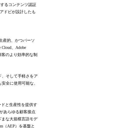
体を擁するコンテンツ認証
、アドビが設計したも
生産的、かつパーソ
loud、Adobe
供し、顧客のより効率的な制
ード、そして手軽さをア
も安全に使用可能な、
。
よりスピードと生産性を提供す
ンドがあらゆる顧客接点
ざまな大規模言語モデ
orm（AEP）を基盤と