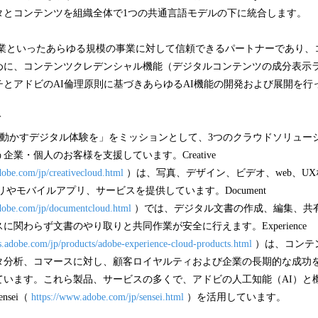
タとコンテンツを組織全体で1つの共通言語モデルの下に統合します。
業といったあらゆる規模の事業に対して信頼できるパートナーであり、
めに、コンテンツクレデンシャル機能（デジタルコンテンツの成分表示
とアドビのAI倫理原則に基づきあらゆるAI機能の開発および展開を行
て
動かすデジタル体験を」をミッションとして、3つのクラウドソリュー
業・個人のお客様を支援しています。Creative
dobe.com/jp/creativecloud.html
）は、写真、デザイン、ビデオ、web、UX
リやモバイルアプリ、サービスを提供しています。Document
dobe.com/jp/documentcloud.html
）では、デジタル文書の作成、編集、共
に関わらず文書のやり取りと共同作業が安全に行えます。Experience
ss.adobe.com/jp/products/adobe-experience-cloud-products.html
）は、コンテ
タ分析、コマースに対し、顧客ロイヤルティおよび企業の長期的な成功
ています。これら製品、サービスの多くで、アドビの人工知能（AI）と
nsei（
https://www.adobe.com/jp/sensei.html
）を活用しています。