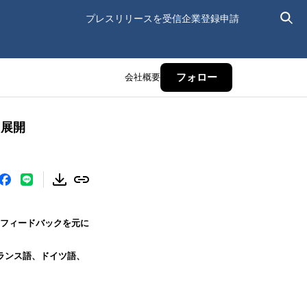
プレスリリースを受信
企業登録申請
会社概要
フォロー
に展開
ザーのフィードバックを元に
めフランス語、ドイツ語、