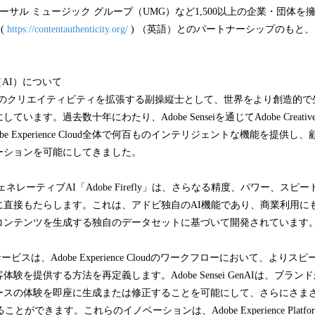
al、ユニバーサル ミュージック グループ（UMG）など1,500以上の企業・団
(
https://contentauthenticity.org/
) （英語）とのパートナーシップのもと
AI）について
間のクリエイティビティを拡張する副操縦士として、世界をより創造的で
ます。過去数十年にわたり、Adobe Senseiを通じてAdobe Creative C
d、Adobe Experience Cloud全体で何百ものインテリジェントな機能を提
ーションを可能にしてきました。
レーティブAI「Adobe Firefly」は、さらなる精度、パワー、スピ
に直接もたらします。これは、アドビ独自のAI機能であり、商業利用に
コンテンツを生成する独自のデータセットに基づいて開発されています
GenAIサービスは、Adobe Experience Cloudのワークフローにおいて、
験を提供する方法を再定義します。Adobe Sensei GenAIは、ブラ
ースの体験を即座に生成または修正することを可能にして、さらにさま
とができます。これらのイノベーションは、Adobe Experience Platf