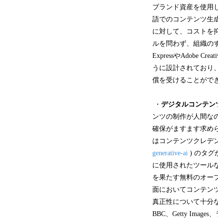
ブランド資産を使用して
語でのコンテンツ生成が
に対して、コストを
ルを問わず、組織のすべ
ExpressやAdobe
うに設計されており、
償を受けることがで
・
デジタルコンテン
ンツの制作が人間な
確保がますます求められ
はコンテンツクレデン
generative-ai
) のタ
に使用されたツール
を果たす無料のオー
面においてコンテン
真正性について十分
BBC、Getty Image