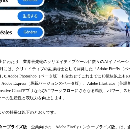
以上にわたり、業界最先端のクリエイティブツールに数々のAIイノベーシ
3月には、クリエイティブの副操縦士として開発した「Adobe Firefly
表したAdobe Photoshop（ベータ版）も合わせてこれまでに10億枚以
obe Express（最新バージョンのベータ版）、Adobe Illustrator
 Creative Cloudアプリならびにワークフローにさらなる精度、パワー
ターの生産性と表現力を向上します。
yのそのほかの特長は以下のとおりです。
yエンタープライズ版
：企業向けの「Adobe Fireflyエンタープライズ版」