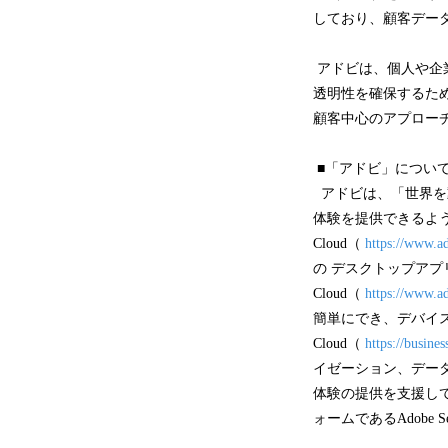
しており、顧客デー
アドビは、個人や企
透明性を確保するた
顧客中心のアプローチ
■「アドビ」につい
アドビは、「世界を
体験を提供できるよう企
Cloud（
https://www.a
の デスクトップアプ
Cloud（
https://www.a
簡単にでき、デバイス
Cloud（
https://busine
イゼーション、デー
体験の提供を支援し
ォームであるAdobe Se