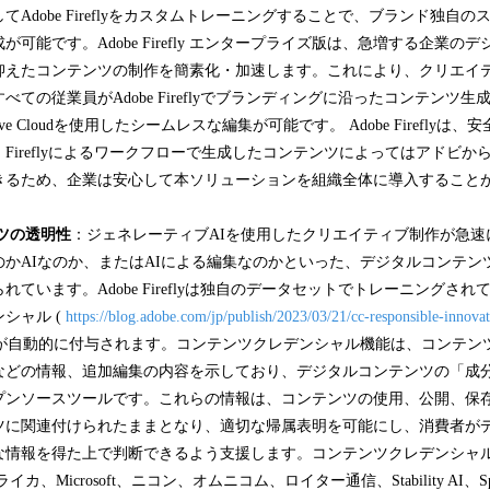
Adobe Fireflyをカスタムトレーニングすることで、ブランド独自
可能です。Adobe Firefly エンタープライズ版は、急増する企業の
抑えたコンテンツの制作を簡素化・加速します。これにより、クリエイ
ての従業員がAdobe Fireflyでブランディングに沿ったコンテンツ生成
 Creative Cloudを使用したシームレスな編集が可能です。 Adobe Firefl
Fireflyによるワークフローで生成したコンテンツによってはアドビか
きるため、企業は安心して本ソリューションを組織全体に導入すること
ツの透明性
：ジェネレーティブAIを使用したクリエイティブ制作が急速
のかAIなのか、またはAIによる編集なのかといった、デジタルコンテン
ています。Adobe Fireflyは独自のデータセットでトレーニングさ
シャル (
https://blog.adobe.com/jp/publish/2023/03/21/cc-responsible-innovat
グが自動的に付与されます。コンテンツクレデンシャル機能は、コンテン
などの情報、追加編集の内容を示しており、デジタルコンテンツの「成
プンソースツールです。これらの情報は、コンテンツの使用、公開、保
ツに関連付けられたままとなり、適切な帰属表明を可能にし、消費者が
な情報を得た上で判断できるよう支援します。コンテンツクレデンシャルは
s、ライカ、Microsoft、ニコン、オムニコム、ロイター通信、Stability AI、Spawn