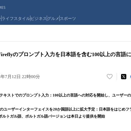
ES
ン
ライフスタイル
ビジネス
グルメ
スポーツ
 Fireflyのプロンプト入力を日本語を含む100以上の言語
3年7月12日 22時00分
い
い
ね
fly web版テキストでのプロンプト入力：100以上の言語への対応を開始し、ユー
！
数
fly web版のユーザーインターフェイスを20か国語以上に拡大予定：日本語をはじ
を
読
ポルトガル語、ポルトガル語バージョンは本日より提供を開始
み
込