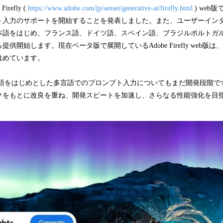
み
refly (
https://www.adobe.com/jp/sensei/generative-ai/firefly.html
) web
中
ト入力のサポートを開始することを発表しました。また、ユーザーインタ
で
本語をはじめ、フランス語、ドイツ語、スペイン語、ブラジルポルトガ
す
供開始します。現在ベータ版で展開しているAdobe Firefly web版
進めています。
語をはじめとした多言語でのプロンプト入力についてもまだ開発段階で
クをもとに改良を重ね、開発スピートを加速し、さらなる性能強化を目