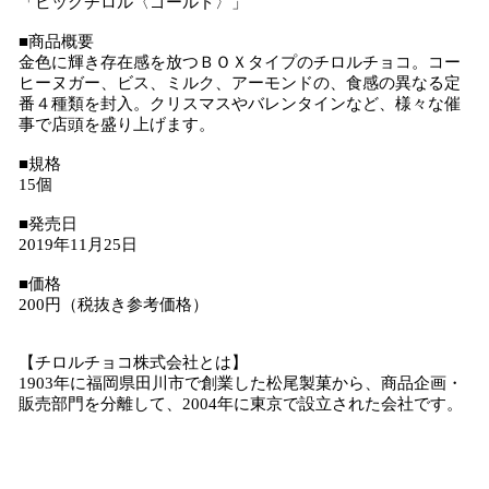
「ビッグチロル〈ゴールド〉」
■商品概要
金色に輝き存在感を放つＢＯＸタイプのチロルチョコ。コー
ヒーヌガー、ビス、ミルク、アーモンドの、食感の異なる定
番４種類を封入。クリスマスやバレンタインなど、様々な催
事で店頭を盛り上げます。
■規格
15個
■発売日
2019年11月25日
■価格
200円（税抜き参考価格）
【チロルチョコ株式会社とは】
1903年に福岡県田川市で創業した松尾製菓から、商品企画・
販売部門を分離して、2004年に東京で設立された会社です。