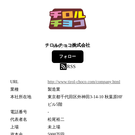
チロルチョコ株式会社
184
フォロワー
フォロー
RSS
URL
http://www.tirol-choco.com/company.html
業種
製造業
本社所在地
東京都千代田区外神田3-14-10 秋葉原HF
ビル5階
電話番号
-
代表者名
松尾裕二
上場
未上場
資本金
5000万円