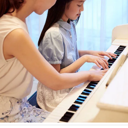
読
み
込
み
中
で
す