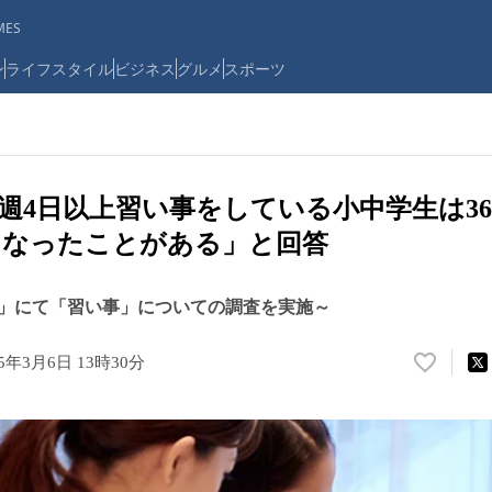
ES
ン
ライフスタイル
ビジネス
グルメ
スポーツ
週4日以上習い事をしている小中学生は36.
くなったことがある」と回答
」にて「習い事」についての調査を実施～
25年3月6日 13時30分
い
い
ね
！
数
を