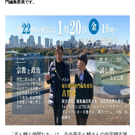
門編集委員です。
み
込
み
中
で
す
「志ん輔と仲間たち」は、古今亭志ん輔さんの自宅稽古場