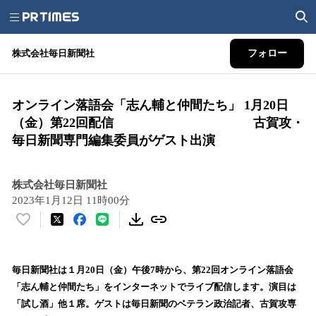
株式会社毎日新聞社
フォロー
オンライン落語会「志ん輔と仲間たち」 1月20日
（金）第22回配信 古賀攻・
毎日新聞専門編集委員がゲスト出演
株式会社毎日新聞社
2023年1月12日 11時00分
い
い
ね
！
毎日新聞社は１月20日（金）午後7時から、第22回オンライン落語会
数
「志ん輔と仲間たち」をインターネットでライブ配信します。演目は
を
「試し酒」他１席。ゲストは毎日新聞のベテラン政治記者、古賀攻専
読