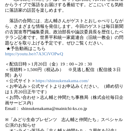
からライブで落語をお届けする番組です。どこにいても気軽
に落語家の話芸を楽しめます。
落語の合間には、志ん輔さんがゲストとおしゃべりしなが
ら、さまざまな情報を発信します。今回のゲストは毎日新聞
の古賀攻専門編集委員。政治部長や論説委員長を歴任したベ
テラン記者です。世界平和統一家庭連合（旧統一教会）の問
題などを取り上げる予定です。ぜひご覧ください。
★予告動画はこちら
https://youtu.be/r7A3CiVOPwQ
＜配信日時＞1月20日（金）19：00～20：30
＜視聴料＞1,500円（税込み） ※見逃し配信（配信後３日
間）あり
＜公式サイト＞
https://shinsukenakama.com/
＜お申込み＞公式サイトよりお申込みください。（締め切り
は１月20日正午です）
＜お問い合わせ＞志ん輔と仲間たち事務局（株式会社毎日企
画サービス内）
Email： shinsukenakama@mainichi-ks.co.jp
※「みどり生命プレゼンツ 志ん輔と仲間たち」スペシャル
公演のお知らせ
オンライン落語会「志ん輔と仲間たち」２周年を記念し