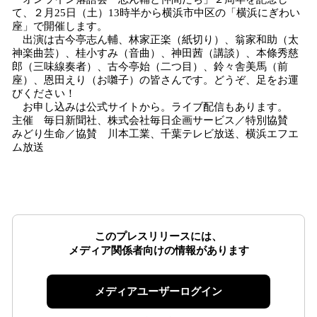
て、２月25日（土）13時半から横浜市中区の「横浜にぎわい
座」で開催します。
出演は古今亭志ん輔、林家正楽（紙切り）、翁家和助（太
神楽曲芸）、桂小すみ（音曲）、神田茜（講談）、本條秀慈
郎（三味線奏者）、古今亭始（二つ目）、鈴々舎美馬（前
座）、恩田えり（お囃子）の皆さんです。どうぞ、足をお運
びください！
お申し込みは公式サイトから。ライブ配信もあります。
主催 毎日新聞社、株式会社毎日企画サービス／特別協賛
みどり生命／協賛 川本工業、千葉テレビ放送、横浜エフエ
ム放送
このプレスリリースには、
メディア関係者向けの情報があります
メディアユーザーログイン