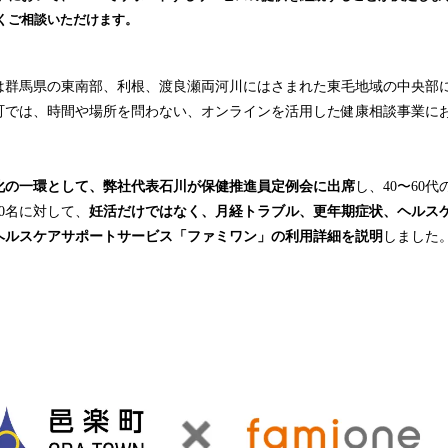
み
くご相談いただけます。
込
み
中
は群馬県の東南部、利根、渡良瀬両河川にはさまれた東毛地域の中央部に位
で
町では、時間や場所を問わない、オンラインを活用した健康相談事業に
す
。
化の一環として、弊社代表石川が保健推進員定例会に出席
し、40〜60
0名に対して、
妊活だけではなく、月経トラブル、更年期症状、ヘルス
ヘルスケアサポートサービス「ファミワン」の利用詳細を説明
しました