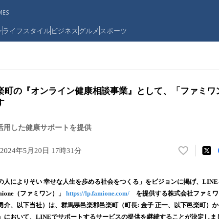
ES
ン
ライフスタイル
ビジネス
グルメ
スポーツ
楽町の『オンライン健康相談事業』として、「ファミワ
す
を活用した健康サポートを提供
2024年5月20日 17時31分
い
い
ね
の人によりそい 幸せな人生を歩める社会をつくる」をビジョンに掲げ、LIN
！
ione（ファミワン）」
https://lp.famione.com/
を提供する株式会社ファミワ
数
勇介、以下当社）は、群馬県邑楽郡邑楽町（町長: 金子 正一、以下邑楽町）
を
読
」において、LINEでサポートするサービスの提供を継続することが決定しま