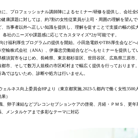
象に、プロフェッショナル講師陣によるセミナー/研修を提供し、会社全
の健康課題に対しては、約7割の女性従業員が上司・周囲の理解を望んで
ど、当事者以外へ正しい知識を提供し、理解を促すことで支援の幅の拡
、各社のニーズや課題感に応じてカスタマイズ*2が可能です。
法人向け福利厚生プログラムの提供を開始。小田急電鉄やTBS厚生会など
本空輸株式会社（ANA）、伊藤忠労働組合などへもセミナーを提供して
県横須賀市をはじめ、長崎県、東京都杉並区、世田谷区、広島県三原市
核都市、そして数万人規模の市区町村まで幅広く提供を行っております
行為ではないため、診断や処方は行いません。
ウェルネス向上委員会HPより（東京都実施,2023-5,都内で働く女性3500
結果）
礎知識、卵子凍結などプレコンセプションケアの啓発、月経・ＰＭＳ、更年
係、メンタルケアまで多彩なテーマに対応