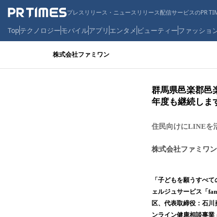
プレスリリース・ニュースリリース配信サービスのPR TIM
Top
テクノロジー
モバイル
アプリ
エンタメ
ビューティー
ファッショ
株式会社ファミワン
群馬県邑楽郡邑
年度も継続しま
住民向けにLINE
株式会社ファミワン
「子どもを願うすべて
ェルジュサービス「fam
区、代表取締役：石川
ンライン健康相談事業