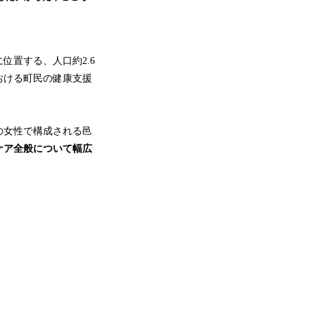
置する、人口約2.6
おける町民の健康支援
代の女性で構成される邑
ケア全般について幅広
。