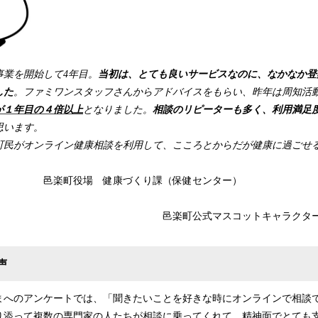
事業を開始して4年目。
当初は、とても良いサービスなのに、なかなか登
した
。ファミワンスタッフさんからアドバイスをもらい、昨年は周知活
が１年目の４倍以上
となりました。
相談のリピーターも多く、利用満足
思います。
町民がオンライン健康相談を利用して、こころとからだが健康に過ごせ
 健康づくり課（保健センター）
式マスコットキャラクター「オーラ
声
まへのアンケートでは、「聞きたいことを好きな時にオンラインで相談
り添って複数の専門家の人たちが相談に乗ってくれて、精神面でとても