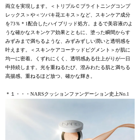
両立を実現します。＜トリプルＣブライトニングコンプ
レックス＞や＜ツバキ花エキス＞など、スキンケア成分
を73％＊1配合したハイブリッド処方。まるで美容液のよ
うな確かなスキンケア効果とともに、塗った瞬間からす
みずみまで満ちるような、みずみずしい潤いと透明感を
叶えます。＜スキンケアコーテッドピグメント＞が肌に
均一に密着。くずれにくく、透明感ある仕上がりが一日
中持続します。光を重ねるたび、澄みわたる肌と満ちる
高揚感。重ねるほど放つ、確かな輝き。
＊１・・・NARSクッションファンデーション史上No.1