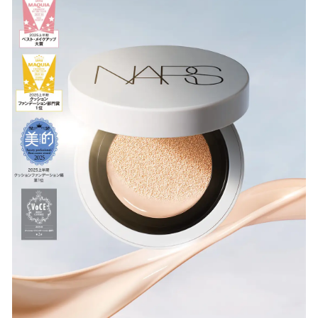
数
を
読
み
込
み
中
で
す