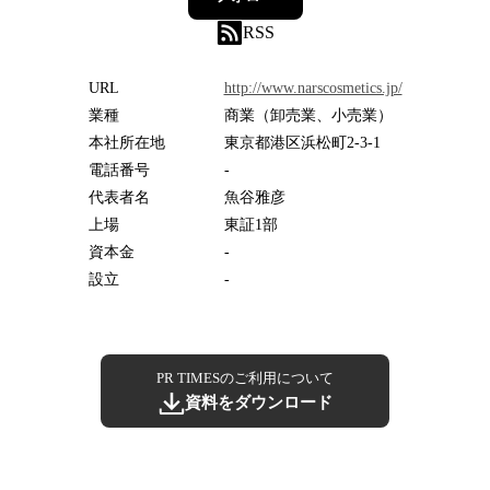
RSS
URL
http://www.narscosmetics.jp/
業種
商業（卸売業、小売業）
本社所在地
東京都港区浜松町2-3-1
電話番号
-
代表者名
魚谷雅彦
上場
東証1部
資本金
-
設立
-
PR TIMESのご利用について
資料をダウンロード