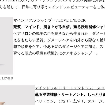
NN PURETÉのヘアケア・フレグランスアイテムを実際にお
りを通して、日常に寄り添うマインドフルビューティーをご体
マインドフル シャンプー / LOVE UNLOCK
艶髪、マインド、湧き上がる自信。薫る浸透補修シャ
ヘアサロンの現場の声を聴きながら生まれた、ダメー
えをもたらす品質。ダメージヘアを内外から隙なく補
想で頭皮をケア。今ある髪のダメージケアに加え、ス
育てる頭皮の環境も積極的にケアするシャンプー。
LOVE U
マインドフル トリートメント スムース / OV
薫る浸透補修トリートメント。しっとり
ハリ・コシ、うねり・広がり、ダメージ