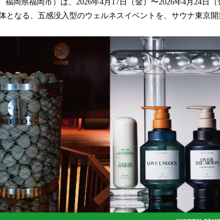
数
 福岡県福岡市）は、2026年4月17日（金）〜2026年4月24
を
体となる、五感没入型のウェルネスイベントを、サウナ東京開
読
み
込
み
中
で
す