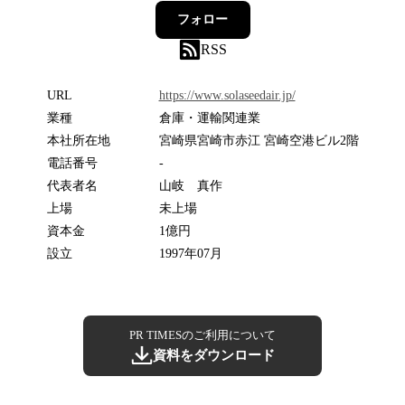
フォロー
RSS
URL
https://www.solaseedair.jp/
業種
倉庫・運輸関連業
本社所在地
宮崎県宮崎市赤江 宮崎空港ビル2階
電話番号
-
代表者名
山岐 真作
上場
未上場
資本金
1億円
設立
1997年07月
PR TIMESのご利用について
資料をダウンロード