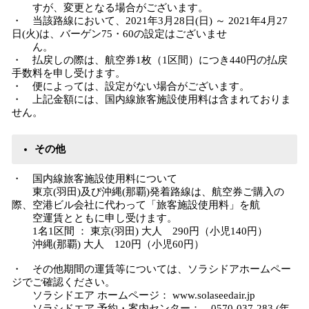
すが、変更となる場合がございます。
・ 当該路線において、2021年3月28日(日) ～ 2021年4月27
日(火)は、バーゲン75・60の設定はございませ
ん。
・ 払戻しの際は、航空券1枚（1区間）につき440円の払戻
手数料を申し受けます。
・ 便によっては、設定がない場合がございます。
・ 上記金額には、国内線旅客施設使用料は含まれておりま
せん。
その他
・ 国内線旅客施設使用料について
東京(羽田)及び沖縄(那覇)発着路線は、航空券ご購入の
際、空港ビル会社に代わって「旅客施設使用料」を航
空運賃とともに申し受けます。
1名1区間 ： 東京(羽田) 大人 290円（小児140円）
沖縄(那覇) 大人 120円（小児60円）
・ その他期間の運賃等については、ソラシドアホームペー
ジでご確認ください。
ソラシドエア ホームページ： www.solaseedair.jp
ソラシドエア 予約・案内センター： 0570-037-283 (年