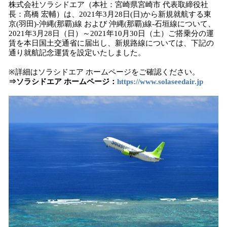
株式会社ソラシドエア（本社：宮崎県宮崎市 代表取締役社
み
長：髙橋 宏輔）は、2021年3月28日(日)から新規就航する東
込
京(羽田)-沖縄(那覇)線 および 沖縄(那覇)線-石垣線について、
み
2021年3月28日（日）～2021年10月30日（土）ご搭乗分の運
中
賃を本日国土交通省に届出し、新規路線については、下記の
で
通り就航記念運賃を設定いたしました。
す
※詳細はソラシドエア ホームページをご確認ください。
⇒ソラシドエア ホームページ：
https://www.solaseedair.jp