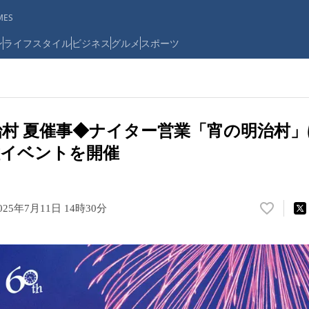
ES
ン
ライフスタイル
ビジネス
グルメ
スポーツ
治村 夏催事◆ナイター営業「宵の明治村
種イベントを開催
025年7月11日 14時30分
い
い
ね
！
数
を
読