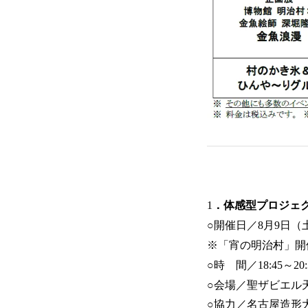
1
．体感型プロジェ
○開催日／8月9日（
※「宵の明治村」開
○時 間／18:45～20:
○会場／聖ザビエル
○協力／名古屋造形