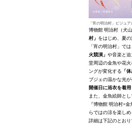
「宵の明治村」ビジュア
博物館 明治村（犬
村」
をはじめ、夏の
「宵の明治村」では
火競演」
や音楽と迫
堂周辺の金魚や花火
ングが変化する
「体
ブジェの温かな光が
開催日に浴衣を着用
また、金魚絵師とし
『博物館 明治村×
らではの涼を楽しめ
詳細は下記のとおり