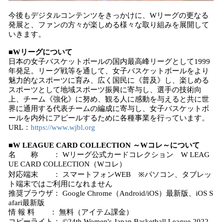
今後もデジタルコンテンツをきっかけに、Wリーグの更なる
発展と、ファンの方々が楽しめる様々な取り組みを展開して
いきます。
■Wリーグについて
日本の女子バスケットボールの国内最高峰リーグとして1999
年発足。リーグ戦等を通して、女子バスケットボールをより
魅力的なスポーツに育み、広く国民に《普及》し、楽しめる
スポーツとして地域スポーツ振興に寄与し、選手の技術向
上、チーム《強化》に努め、観る人に感動を与えると共に世
界に通用する代表チームの編成に寄与し、女子バスケットボ
ールを内外にアピールするために各種事業を行っています。
URL：
https://www.wjbl.org
■W LEAGUE CARD COLLECTION ～Wコレ～について
名 称 ： Wリーグ公式カードコレクション W LEAG
UE CARD COLLECTION（Wコレ）
対応端末 ： スマートフォンWEB ※パソコン、タブレッ
ト端末ではご利用になれません
推奨ブラウザ： Google Chrome（Android/iOS）最新版、iOS S
afari最新版
情 報 料 ： 無料（アイテム課金）
コピーライト： ©24th Women's Japan Basketball League 2022-