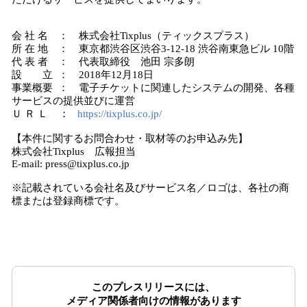
会 社 名 ： 株式会社Tixplus（ティックスプラス）
所 在 地 ： 東京都渋谷区渋谷3-12-18 渋谷南東急ビル 10階
代 表 者 ： 代表取締役 池田 宗多朗
設 立 ： 2018年12月18日
事業概要 ： 電子チケットに関連したシステムの開発、各種
サービスの提供並びに運営
Ｕ Ｒ Ｌ ：
https://tixplus.co.jp/
【本件に関するお問合わせ・取材等のお申込み先】
株式会社Tixplus 広報担当
E-mail: press@tixplus.co.jp
※記載されている会社名及びサービス名／ロゴは、各社の商
標または登録商標です。
このプレスリリースには、
メディア関係者向けの情報があります