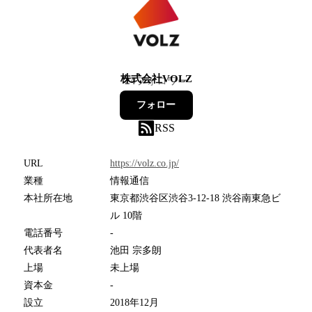
株式会社VOLZ
24
フォロワー
フォロー
RSS
URL
https://volz.co.jp/
業種
情報通信
本社所在地
東京都渋谷区渋谷3-12-18 渋谷南東急ビ
ル 10階
電話番号
-
代表者名
池田 宗多朗
上場
未上場
資本金
-
設立
2018年12月