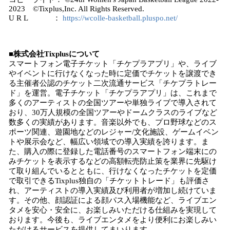
2023 ©Tixplus,Inc. All Rights Reserved.
U R L ：
https://wcolle-basketball.pluspo.net/
■株式会社Tixplusについて
スマートフォン電子チケット「チケプラアプリ」や、ライブ
やイベントに行けなくなった時に定価でチケットを譲渡でき
る主催者公認のチケット二次流通サービス「チケプラトレー
ド」を運営。電子チケット「チケプラアプリ」は、これまで
多くのアーティストの全国ツアーや単独ライブで導入されて
おり、30万人規模の全国ツアーやドームクラスのライブなど
数多くの実績があります。音楽以外でも、プロ野球などのス
ポーツ関連、遊園地などのレジャー/文化施設、ゲームイベン
トや展示会など、幅広い領域での導入実績を誇ります。ま
た、購入の際に登録した電話番号のスマートフォン端末にの
みチケットを表示するなどの高額転売防止策を業界に先駆け
て取り組んでいるとともに、行けなくなったチケットを定価
で取引できるTixplus独自の「チケットトレード」も評価さ
れ、アーティストの導入実績及び利用者が増加し続けていま
す。その他、顔認証による顔パス入場機能など、ライブエン
タメを安心・安全に、お楽しみいただける仕組みを実現して
おります。今後も、ライブエンタメをより便利にお楽しみい
ただけるサービスを提供してまいります。