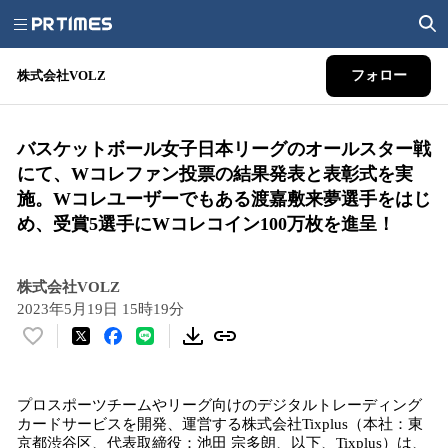
株式会社VOLZ
フォロー
バスケットボール女子日本リーグのオールスター戦
にて、Wコレファン投票の結果発表と表彰式を実
施。Wコレユーザーでもある渡嘉敷来夢選手をはじ
め、受賞5選手にWコレコイン100万枚を進呈！
株式会社VOLZ
2023年5月19日 15時19分
い
い
ね
プロスポーツチームやリーグ向けのデジタルトレーディング
！
カードサービスを開発、運営する株式会社Tixplus（本社：東
数
京都渋谷区、代表取締役：池田 宗多朗、以下、Tixplus）は、