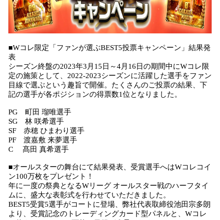
■Wコレ限定「ファンが選ぶBEST5投票キャンペーン」結果発
表
シーズン終盤の2023年3月15日～4月16日の期間中にWコレ限
定の施策として、2022-2023シーズンに活躍した選手をファン
目線で選ぶという趣旨で開催。たくさんのご投票の結果、下
記の選手が各ポジションの得票数1位となりました。
PG 町田 瑠唯選手
SG 林 咲希選手
SF 赤穂 ひまわり選手
PF 渡嘉敷 来夢選手
C 髙田 真希選手
■オールスターの舞台にて結果発表、受賞選手へはWコレコイ
ン100万枚をプレゼント！
年に一度の祭典となるWリーグ オールスター戦のハーフタイ
ムに、盛大な表彰式を行わせていただきました。
BEST5受賞5選手がコートに登場、弊社代表取締役池田宗多朗
より、受賞記念のトレーディングカード型パネルと、Wコレ