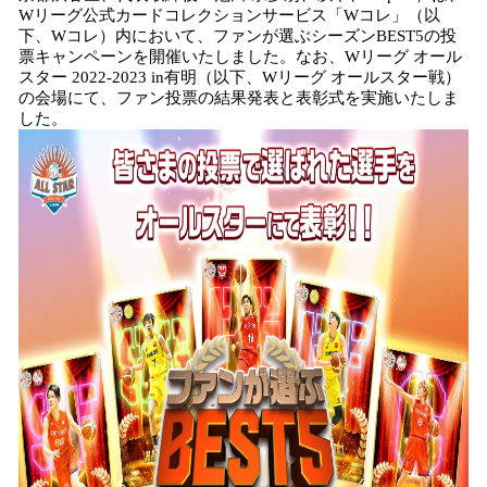
を
Wリーグ公式カードコレクションサービス「Wコレ」（以
読
下、Wコレ）内において、ファンが選ぶシーズンBEST5の投
み
票キャンペーンを開催いたしました。なお、Wリーグ オール
込
スター 2022-2023 in有明（以下、Wリーグ オールスター戦）
み
の会場にて、ファン投票の結果発表と表彰式を実施いたしま
中
した。
で
す