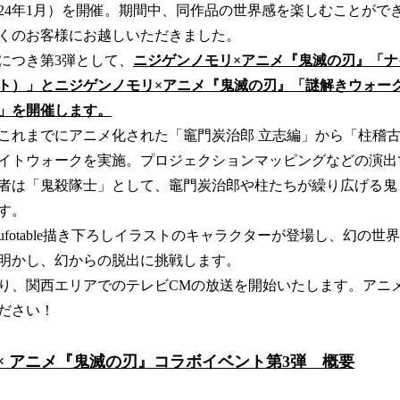
～2024年1月）を開催。期間中、同作品の世界感を楽しむことが
くのお客様にお越しいただきました。
につき第3弾として、
ニジゲンノモリ×アニメ『鬼滅の刃』「
ト）」とニジゲンノモリ×アニメ『鬼滅の刃』「謎解きウォーク
」を開催します。
これまでにアニメ化された「竈門炭治郎 立志編」から「柱稽
イトウォークを実施。プロジェクションマッピングなどの演出で
者は「鬼殺隊士」として、竈門炭治郎や柱たちが繰り広げる鬼
す。
fotable描き下ろしイラストのキャラクターが登場し、幻の世
明かし、幻からの脱出に挑戦します。
より、関西エリアでのテレビCMの放送を開始いたします。アニ
ださい！
 × アニメ『鬼滅の刃』コラボイベント第3弾 概要