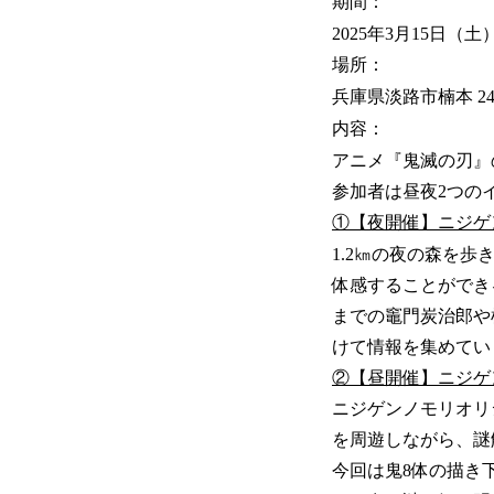
期間：
2025年3月15日（土
場所：
兵庫県淡路市楠本 2
内容：
アニメ『鬼滅の刃』
参加者は昼夜2つの
①【夜開催】ニジゲ
1.2㎞の夜の森を
体感することができ
までの竈門炭治郎や
けて情報を集めてい
②【昼開催】ニジゲ
ニジゲンノモリオリジ
を周遊しながら、謎
今回は鬼8体の描き