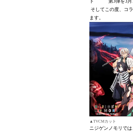
ト 第3弾を3月1
そしてこの度、コラ
ます。
▲TVCMカット
ニジゲンノモリでは、