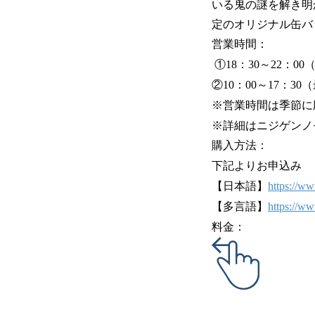
いる鬼の謎を解き明
定のオリジナル缶バ
営業時間：
①18：30～22：00
②10：00～17：30
※営業時間は季節に
※詳細はニジゲンノ
購入方法：
下記よりお申込み
【日本語】
https://w
【多言語】
https://w
料金：