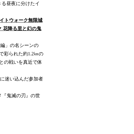
できる昼夜に分けたイ
ナイトウォーク無限城
 花降る里と幻の鬼
古編」の名シーンの
彩られた約1.2㎞の
との戦いを真近で体
界に迷い込んだ参加者
メ『鬼滅の刃』の世