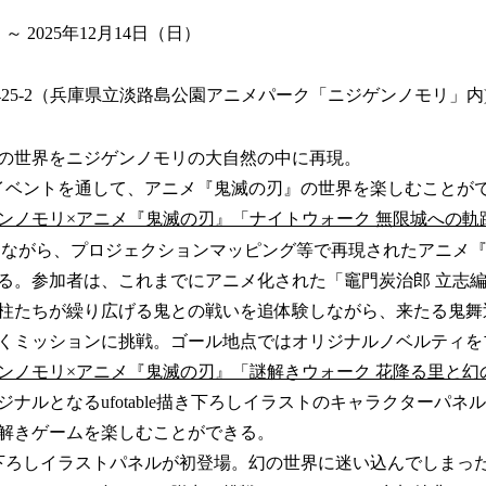
）～ 2025年12月14日（日）
425-2（兵庫県立淡路島公園アニメパーク「ニジゲンノモリ」内
の世界をニジゲンノモリの大自然の中に再現。
イベントを通して、アニメ『鬼滅の刃』の世界を楽しむことが
ンノモリ×アニメ『鬼滅の刃』「ナイトウォーク 無限城への軌
歩きながら、プロジェクションマッピング等で再現されたアニメ
る。参加者は、これまでにアニメ化された「竈門炭治郎 立志
柱たちが繰り広げる鬼との戦いを追体験しながら、来たる鬼舞辻
くミッションに挑戦。ゴール地点ではオリジナルノベルティを
ンノモリ×アニメ『鬼滅の刃』「謎解きウォーク 花降る里と幻
ナルとなるufotable描き下ろしイラストのキャラクターパネ
解きゲームを楽しむことができる。
下ろしイラストパネルが初登場。幻の世界に迷い込んでしまっ