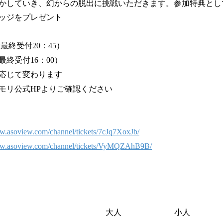
かしていき、幻からの脱出に挑戦いただきます。参加特典とし
ッジをプレゼント
（最終受付20：45）
（最終受付16：00）
応じて変わります
モリ公式HPよりご確認ください
ww.asoview.com/channel/tickets/7cJq7XoxJb/
ww.asoview.com/channel/tickets/VyMQZAhB9B/
大人
小人