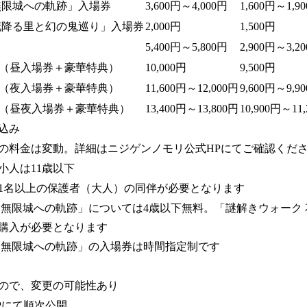
無限城への軌跡」入場券
3,600円～4,000円
1,600円～1,9
花降る里と幻の鬼巡り」入場券
2,000円
1,500円
5,400円～5,800円
2,900円～3,2
（昼入場券＋豪華特典）
10,000円
9,500円
（夜入場券＋豪華特典）
11,600円～12,000円
9,600円～9,9
（昼夜入場券＋豪華特典）
13,400円～13,800円
10,900円～11
込み
の料金は変動。詳細はニジゲンノモリ公式HPにてご確認くだ
小人は11歳以下
1名以上の保護者（大人）の同伴が必要となります
 無限城への軌跡」については4歳以下無料。「謎解きウォーク
購入が必要となります
 無限城への軌跡」の入場券は時間指定制です
ので、変更の可能性あり
Pにて順次公開