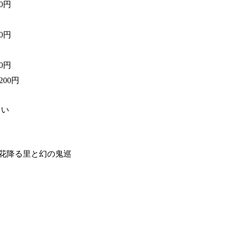
00円
00円
00円
,200円
さい
 花降る里と幻の鬼巡