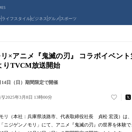
ES
ン
ライフスタイル
ビジネス
グルメ
スポーツ
リ×アニメ『鬼滅の刃』 コラボイベント
よりTVCM放送開始
2月14日（日）期間限定で開催
モリ
2025年3月8日 13時00分
い
い
ね
ノモリ（本社：兵庫県淡路市、代表取締役社長 貞松 宏茂）
！
数
「ニジゲンノモリ」にて、アニメ『鬼滅の刃』の世界を体験で
を