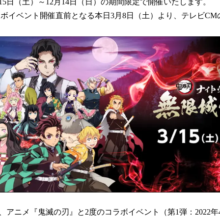
5日（土）～12月14日（日）の期間限定で開催いたします。
読
ボイベント開催直前となる本日3月8日（土）より、テレビCM
み
込
み
中
で
す
アニメ『鬼滅の刃』と2度のコラボイベント（第1弾：2022年4月