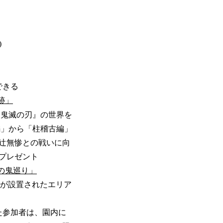
)
できる
跡」
『鬼滅の刃』の世界を
編」から「柱稽古編」
󠄀無惨との戦いに向
プレゼント
の鬼巡り」
ルが設置されたエリア
た参加者は、園内に