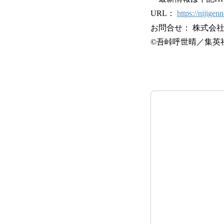
URL：
https://nijig
お問合せ： 株式会社ニ
©吾峠呼世晴／集英社・