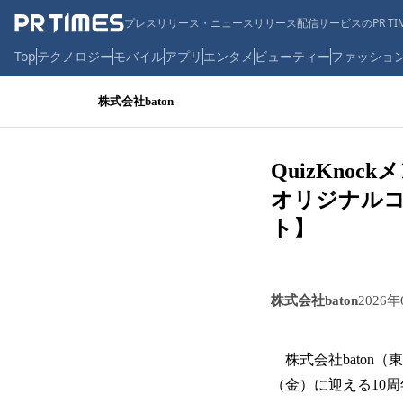
プレスリリース・ニュースリリース配信サービスのPR TIM
Top
テクノロジー
モバイル
アプリ
エンタメ
ビューティー
ファッショ
株式会社baton
QuizKn
オリジナルコラ
ト】
株式会社baton
2026年
株式会社baton（東
（金）に迎える10周