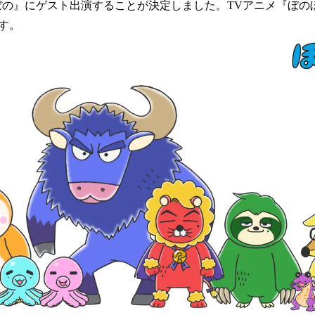
を
ぼの』にゲスト出演することが決定しました。TVアニメ『ぼの
読
す。
み
込
み
中
で
す