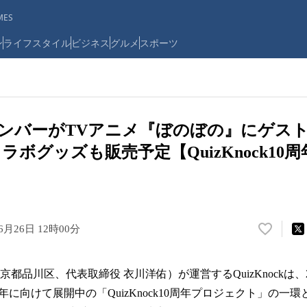
ES
ン
ライフスタイル
ビジネス
グルメ
スポーツ
ockメンバーがTVアニメ『ぼのぼの』にゲ
ボグッズも販売予定【QuizKnock10
6月26日 12時00分
い
い
ね
京都品川区、代表取締役 衣川洋佑）が運営するQuizKnockは、20
！
数
年に向けて展開中の「QuizKnock10周年プロジェクト」の一