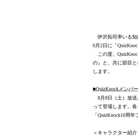
伊沢拓司率いる知的エ
0月2日に「QuizK
この度、QuizKn
の』と、共に節目と
します。
■QuizKnock
8月8日（土）放送か
って登場します。各メ
「QuizKnock
＜キャラクター紹介