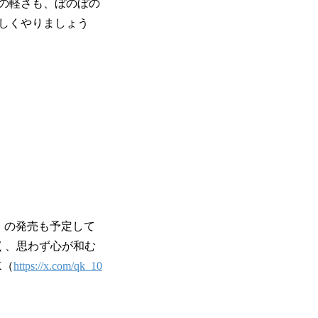
の軽さも、ぼのぼの
しくやりましょう
ップ」の発売も予定して
しく、思わず心が和む
X（
https://x.com/qk_10