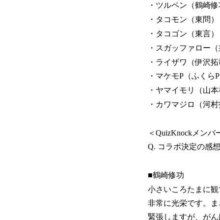
・ツルペン（鶴崎修
・タコモン（東問）
・タコゴン（東言）
・スガッファロー（
・ライザワ（伊沢拓
・マケモP（ふくら
・ヤマイモリ（山本
・カワマジロ（河村
＜QuizKnockメ
Q. コラボ決定の感
■鶴崎修功
小さいころたまに観
非常に光栄です。ま
緊張しますが、がん