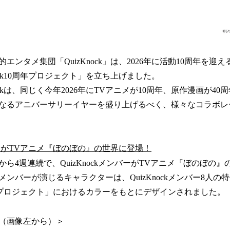
ンタメ集団「QuizKnock」は、2026年に活動10周年を迎える
nock10周年プロジェクト」を立ち上げました。
ockは、同じく今年2026年にTVアニメが10周年、原作漫画が4
なるアニバーサリーイヤーを盛り上げるべく、様々なコラボレ
メンバーがTVアニメ『ぼのぼの』の世界に登場！
ら4週連続で、QuizKnockメンバーがTVアニメ『ぼのぼの
ンバーが演じるキャラクターは、QuizKnockメンバー8人の
10周年プロジェクト」におけるカラーをもとにデザインされました。
（画像左から）＞