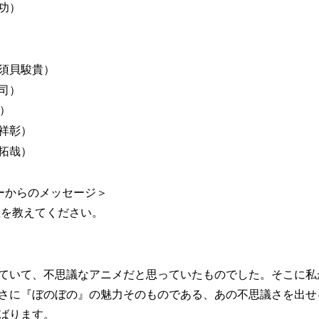
功）
須貝駿貴）
司）
P）
祥彰）
拓哉）
ンバーからのメッセージ＞
想を教えてください。
ていて、不思議なアニメだと思っていたものでした。そこに私
さに『ぼのぼの』の魅力そのものである、あの不思議さを出せ
ばります。