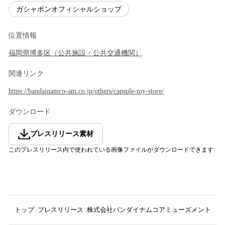
ガシャポンオフィシャルショップ
位置情報
福岡県
博多区
（
公共施設・公共交通機関
）
関連リンク
https://bandainamco-am.co.jp/others/capsule-toy-store/
ダウンロード
プレスリリース素材
このプレスリリース内で使われている画像ファイルがダウンロードできます
トップ
プレスリリース
株式会社バンダイナムコアミューズメント
バ