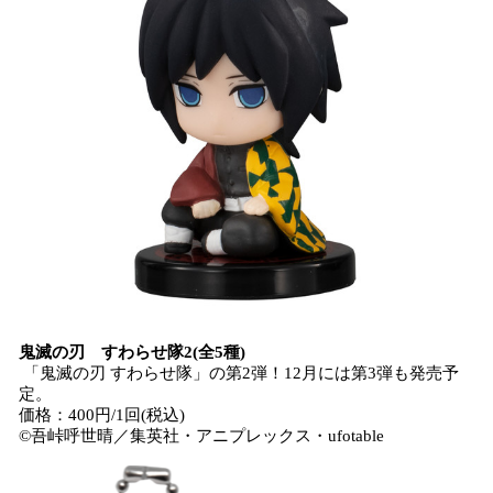
鬼滅の刃 すわらせ隊2(全5種)
「鬼滅の刃 すわらせ隊」の第2弾！12月には第3弾も発売予
定。
価格：400円/1回(税込)
©吾峠呼世晴／集英社・アニプレックス・ufotable