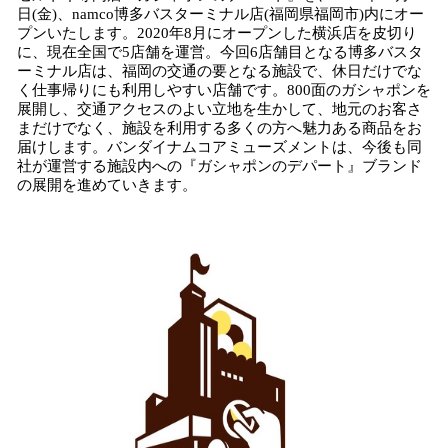
数
日(金)、namco博多バスターミナル店(福岡県福岡市)内にオー
を
プンいたします。2020年8月にオープンした横浜店を皮切り
読
に、現在全国で5店舗を運営。今回6店舗目となる博多バスタ
み
ーミナル店は、福岡の交通の要となる施設で、休日だけでな
込
く仕事帰りにも利用しやすい店舗です。800面のガシャポンを
み
展開し、交通アクセスのよい立地を生かして、地元のお客さ
中
まだけでなく、施設を利用する多くの方へ魅力ある商品をお
で
届けします。バンダイナムコアミューズメントは、今後も同
社が運営する施設内への『ガシャポンのデパート』ブランド
す
の展開を進めていきます。