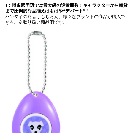
1：
博多駅周辺では
最大級
の
設置面数
！
キャラクター
から雑貨
まで
圧倒的な品揃えはもはや“デパート”
！
バンダイの商品はもちろん、様々なブランドの商品が購入で
きる。※取り扱い商品例です。