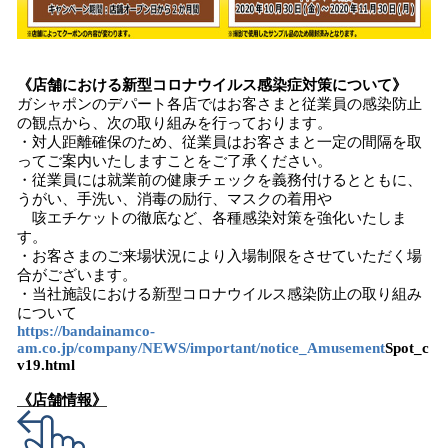
《店舗における新型コロナウイルス感染症対策について》
ガシャポンのデパート各店ではお客さまと従業員の感染防止
の観点から、次の取り組みを行っております。
・対人距離確保のため、従業員はお客さまと一定の間隔を取
ってご案内いたしますことをご了承ください。
・従業員には就業前の健康チェックを義務付けるとともに、
うがい、手洗い、消毒の励行、マスクの着用や
咳エチケットの徹底など、各種感染対策を強化いたしま
す。
・お客さまのご来場状況により入場制限をさせていただく場
合がございます。
・当社施設における新型コロナウイルス感染防止の取り組み
について
https://bandainamco-
am.co.jp/company/NEWS/important/notice_Amusement
S
pot_c
v19.html
《店舗情報》