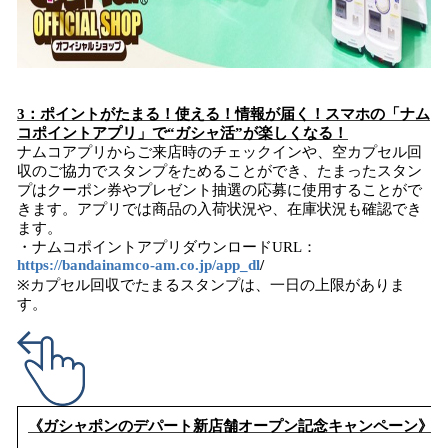
3
：
ポイントがたまる！使える！
情報が届く
！
スマホの
「ナム
コポイントアプリ」
で
“
ガシャ活
”が
楽しく
なる
！
ナムコアプリからご来店時のチェックインや、空カプセル回
収のご協力でスタンプをためることができ、たまったスタン
プはクーポン券やプレゼント抽選の応募に使用することがで
きます。アプリでは商品の入荷状況や、在庫状況も確認でき
ます。
・ナムコポイントアプリダウンロードURL：
https://bandainamco-am.co.jp/app_dl
/
※カプセル回収でたまるスタンプは、一日の上限がありま
す。
《ガシャポンのデパート新店舗オープン記念キャンペーン》