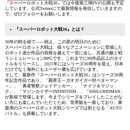
『スーパーロボット大戦30』では今後第三弾PVの公開も予定
しています。公式Twitterにて最新情報を発信していきますの
で、ぜひフォローをお願いします。
『スーパーロボット大戦30』とは？
30年の時を経て――戦え、この星の明日のために
スーパーロボット大戦は、様々なアニメーションに登場した
ロボット達が作品の垣根を越えて一堂に会し、共通の敵と戦
うシミュレーションRPGです。これまでに90作品以上のタイ
トルをリリースし、2021年にはシリーズ30周年を迎え、日本
だけでなく海外にもユーザー層を広げています。
そして、最新作『スーパーロボット大戦30』はシリーズ30周
年記念作品であり、「覇界王～ガオガイガー対ベターマン
～」、「勇者警察ジェイデッカー」、「ナイツ＆マジッ
ク」、「マジンカイザーINFINITISM」、「SSSS.GRIDMAN」
が新規で登場します。今までシリーズをプレイしたことがな
い方にも楽しんでいただくため、世界観を一新しており、家
庭用のスーパーロボット大戦シリーズでは初となる「AUTO
バトル」も搭載しています。