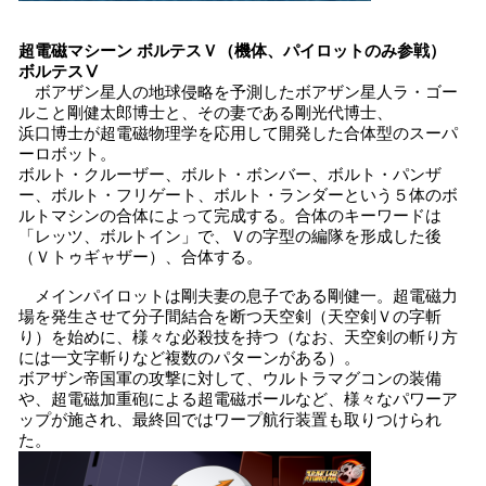
超電磁マシーン ボルテスＶ（機体、パイロットのみ参戦）
ボルテスⅤ
ボアザン星人の地球侵略を予測したボアザン星人ラ・ゴー
ルこと剛健太郎博士と、その妻である剛光代博士、
浜口博士が超電磁物理学を応用して開発した合体型のスーパ
ーロボット。
ボルト・クルーザー、ボルト・ボンバー、ボルト・パンザ
ー、ボルト・フリゲート、ボルト・ランダーという５体のボ
ルトマシンの合体によって完成する。合体のキーワードは
「レッツ、ボルトイン」で、Ｖの字型の編隊を形成した後
（Ｖトゥギャザー）、合体する。
メインパイロットは剛夫妻の息子である剛健一。超電磁力
場を発生させて分子間結合を断つ天空剣（天空剣Ｖの字斬
り）を始めに、様々な必殺技を持つ（なお、天空剣の斬り方
には一文字斬りなど複数のパターンがある）。
ボアザン帝国軍の攻撃に対して、ウルトラマグコンの装備
や、超電磁加重砲による超電磁ボールなど、様々なパワーア
ップが施され、最終回ではワープ航行装置も取りつけられ
た。