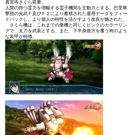
真宮寺さくら搭乗。
人間の持つ霊力を増幅する霊子機関を主動力とする。巴里華
撃団の光武Ｆ及びＦ２により蓄積された運用データをフィー
ドバックし、より個人の特性を活かすよう改良が施された。
さくら機は、これまでの乗機と同じくピンクのカラーリン
グで、太刀を武装とする。また、下半身後方を覆う袴のよう
な装甲が特徴。