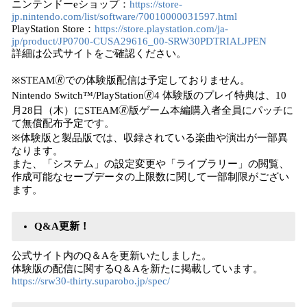
ニンテンドーeショップ：
https://store-
jp.nintendo.com/list/software/70010000031597.html
PlayStation Store：
https://store.playstation.com/ja-
jp/product/JP0700-CUSA29616_00-SRW30PDTRIALJPEN
詳細は公式サイトをご確認ください。
※STEAM🄬での体験版配信は予定しておりません。
Nintendo Switch™/PlayStation🄬4 体験版のプレイ特典は、10
月28日（木）にSTEAM🄬版ゲーム本編購入者全員にパッチに
て無償配布予定です。
※体験版と製品版では、収録されている楽曲や演出が一部異
なります。
また、「システム」の設定変更や「ライブラリー」の閲覧、
作成可能なセーブデータの上限数に関して一部制限がござい
ます。
Q&A更新！
公式サイト内のQ＆Aを更新いたしました。
体験版の配信に関するQ＆Aを新たに掲載しています。
https://srw30-thirty.suparobo.jp/spec/