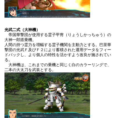
光武二式（大神機）
帝国華撃団が使用する霊子甲冑（りょうしかっちゅう）の
大神一郎搭乗機。
人間の持つ霊力を増幅する霊子機関を主動力とする。巴里華
撃団の光武Ｆ及びＦ２により蓄積された運用データをフィー
ドバックし、より個人の特性を活かすよう改良が施されてい
る。
大神機は、これまでの乗機と同じく白のカラーリングで、
二本の大太刀を武装とする。