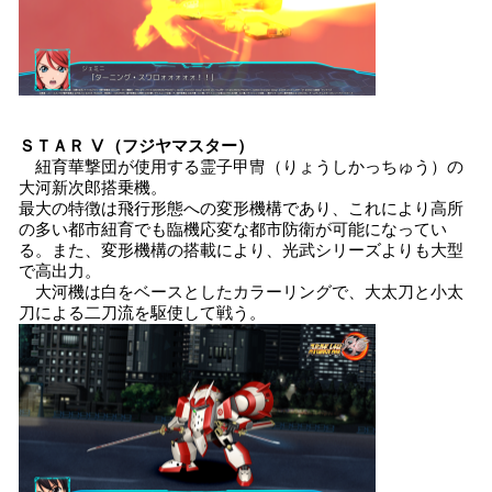
ＳＴＡＲ Ⅴ（フジヤマスター）
紐育華撃団が使用する霊子甲冑（りょうしかっちゅう）の
大河新次郎搭乗機。
最大の特徴は飛行形態への変形機構であり、これにより高所
の多い都市紐育でも臨機応変な都市防衛が可能になってい
る。また、変形機構の搭載により、光武シリーズよりも大型
で高出力。
大河機は白をベースとしたカラーリングで、大太刀と小太
刀による二刀流を駆使して戦う。