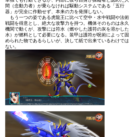
単独でも行動できるが、内部に彼ら自身が操縦者と認めた人
間（念動力者）が乗らなければ駆動システムである「五行
器」が完全に作動せず、本来の力を発揮しない。
もう一つの姿である虎龍王に比べて空中・水中戦闘や法術
戦闘を得意とし、絶大な攻撃力を持つ。機体そのものは永久
機関で動くが、攻撃には符水（燃やした護符の灰を溶かした
水）が燃料として必要になる。装甲は護符が呪術によって固
められた物であるらしいが、決して紙で出来ているわけでは
ない。