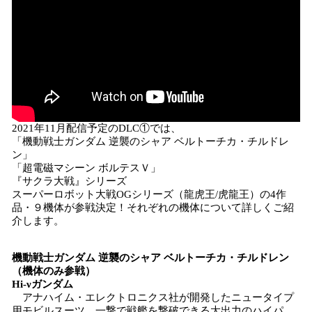
2021年11月配信予定のDLC①では、
「機動戦士ガンダム 逆襲のシャア ベルトーチカ・チルドレ
ン」
「超電磁マシーン ボルテスＶ」
『サクラ大戦』シリーズ
スーパーロボット大戦OGシリーズ（龍虎王/虎龍王）の4作
品・９機体が参戦決定！それぞれの機体について詳しくご紹
介します。
機動戦士ガンダム 逆襲のシャア ベルトーチカ・チルドレン
（機体のみ参戦）
Hi-νガンダム
アナハイム・エレクトロニクス社が開発したニュータイプ
用モビルスーツ。一撃で戦艦を撃破できる大出力のハイパ