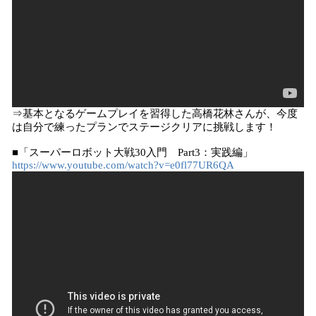
⇒基本となるゲームプレイを習得した高橋花林さんが、今度
は自分で練ったプランでステージクリアに挑戦します！
■「スーパーロボット大戦30入門 Part3：実践編」
https://www.youtube.com/watch?v=e0fl77UR6QA