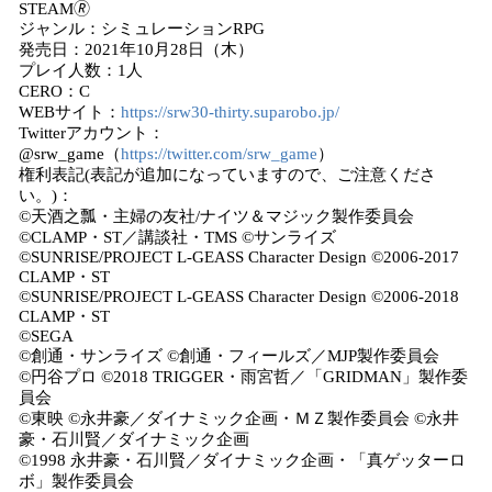
STEAM🄬
ジャンル：シミュレーションRPG
発売日：2021年10月28日（木）
プレイ人数：1人
CERO：C
WEBサイト：
https://srw30-thirty.suparobo.jp/
Twitterアカウント：
@srw_game（
https://twitter.com/srw_game
）
権利表記(表記が追加になっていますので、ご注意くださ
い。)：
©天酒之瓢・主婦の友社/ナイツ＆マジック製作委員会
©CLAMP・ST／講談社・TMS ©サンライズ
©SUNRISE/PROJECT L-GEASS Character Design ©2006-2017
CLAMP・ST
©SUNRISE/PROJECT L-GEASS Character Design ©2006-2018
CLAMP・ST
©SEGA
©創通・サンライズ ©創通・フィールズ／MJP製作委員会
©円谷プロ ©2018 TRIGGER・雨宮哲／「GRIDMAN」製作委
員会
©東映 ©永井豪／ダイナミック企画・ＭＺ製作委員会 ©永井
豪・石川賢／ダイナミック企画
©1998 永井豪・石川賢／ダイナミック企画・「真ゲッターロ
ボ」製作委員会