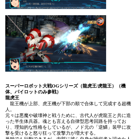
スーパーロボット大戦OGシリーズ（龍虎王/虎龍王）（機
体、パイロットのみ参戦）
龍虎王
龍王機が上部、虎王機が下部の順で合体して完成する超機
人。
元々は悪魔や破壊神と戦うために、古代人が虎龍王と共に造
った半生体兵器。魂とも言える自律型思考回路を持ってお
り、理知的な性格をしているが、ノド元の「逆鱗」装甲に攻
撃を受けると怒り狂って攻撃力が増大する。