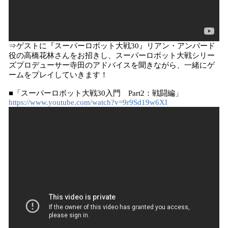
⇒ゲストに『スーパーロボット大戦30』リアン・アンバード
役の高橋花林さんをお招きし、スーパーロボット大戦シリー
ズプロデューサー寺田のアドバイスを聞きながら、一緒にゲ
ームをプレイしていきます！
■「スーパーロボット大戦30入門 Part2：戦闘編」
https://www.youtube.com/watch?v=9r9Sd19w6XI