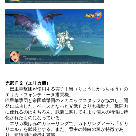
光武Ｆ２（エリカ機）
巴里華撃団が使用する霊子甲冑（りょうしかっちゅう）の
エリカ・フォンティーヌ搭乗機。
巴里華撃団と帝国華撃団のメカニックスタッフが協力し、開
発に成功した。ベースとなった光武Ｆよりも機動力、戦闘力
に優れるのはもちろん、武装に関してもより個人の特性に特
化されたものになっている。
エリカ機は赤のカラーリングで、ガトリングアーム「ザカ
リエル」を武装とする。また、背中の純白の翼が特徴であ
り、短時間の飛行も可能。