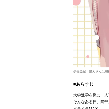
伊香亞紀『隣人さんは臆
■あらすじ
大学進学を機に一人
そんなある日、隣部
イライラMAX！