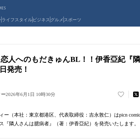
ES
ン
ライフスタイル
ビジネス
グルメ
スポーツ
恋人へのもだきゅんBL！！伊香亞紀『
1日発売！
ィー
2026年6月1日 10時30分
い
い
ね
（本社：東京都港区、代表取締役：吉永敦仁）はpicn comics
！
数
クス『隣人さんは臆病者』（著：伊香亞紀）を発売いたします。
を
読