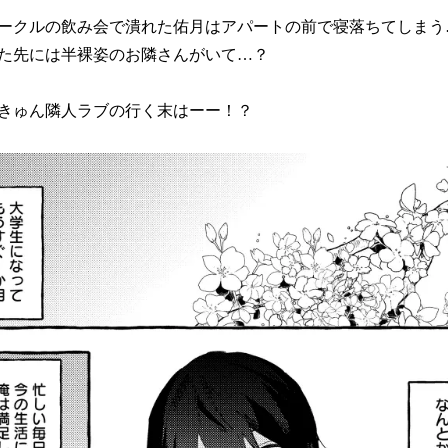
ークルの飲み会で潰れた佑月はアパートの前で寝落ちてしまう
た先には半裸姿のお隣さんがいて…？
きゅん隣人ラブの行く末はーー！？