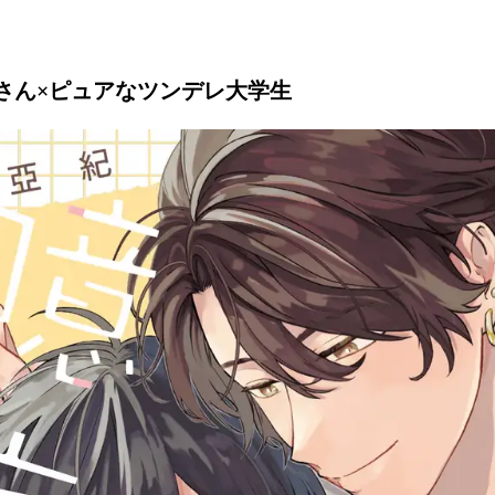
み
込
み
中
さん×ピュアなツンデレ大学生
で
す