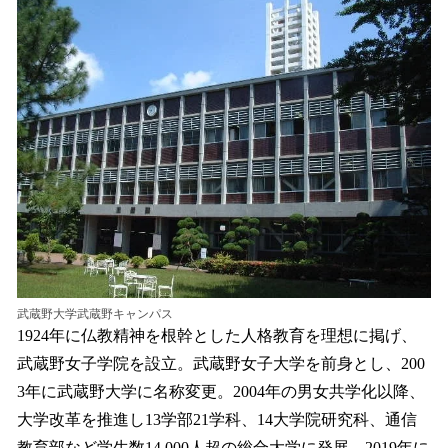
武蔵野大学武蔵野キャンパス
1924年に仏教精神を根幹とした人格教育を理想に掲げ、
武蔵野女子学院を設立。武蔵野女子大学を前身とし、200
3年に武蔵野大学に名称変更。2004年の男女共学化以降、
大学改革を推進し13学部21学科、14大学院研究科、通信
教育部など学生数14,000人超の総合大学に発展。2019年に