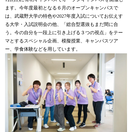
読
み
ます。今年度最初となる６月のオープンキャンパスで
込
は、武蔵野大学の特色や2027年度入試についてお伝えす
み
る大学・入試説明会の他、「総合型選抜もまだ間に合
中
で
う。今の自分を一段上に引き上げる３つの視点」をテー
す
マとするスペシャル企画、模擬授業、キャンパスツア
ー、学食体験などを用しています。