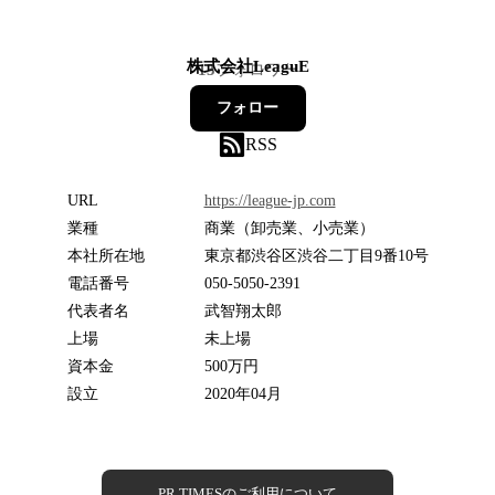
株式会社LeaguE
13
フォロワー
フォロー
RSS
URL
https://league-jp.com
業種
商業（卸売業、小売業）
本社所在地
東京都渋谷区渋谷二丁目9番10号
電話番号
050-5050-2391
代表者名
武智翔太郎
上場
未上場
資本金
500万円
設立
2020年04月
PR TIMESのご利用について