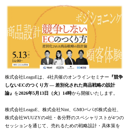
ね
！
数
を
読
み
込
み
中
で
す
株式会社LeaguEは、4社共催のオンラインセミナー
『競争
しないECのつくり方 ― 差別化された商品戦略の設計
論』
を
2026年5月13日（火）14時
から開催いたします。
株式会社LeaguE、株式会社Nint、GMOペパボ株式会社、
株式会社WUUZYの4社・各分野のスペシャリストが4つの
セッションを通じて、売れるための戦略設計・具体策を