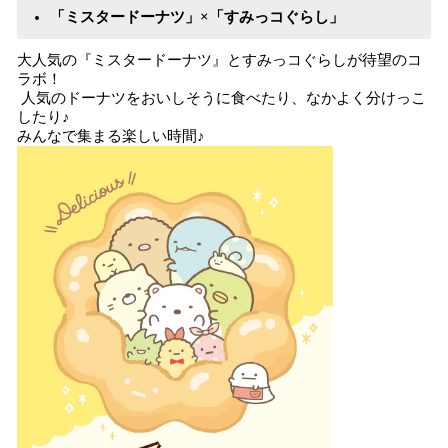
込
「ミスタードーナツ」×「すみっコぐらし」
み
中
大人気の『ミスタードーナツ』とすみっコぐらしが待望のコ
で
ラボ！
人気のドーナツをおいしそうに食べたり、なかよく分けっこ
す
したり♪
みんなで集まる楽しい時間♪