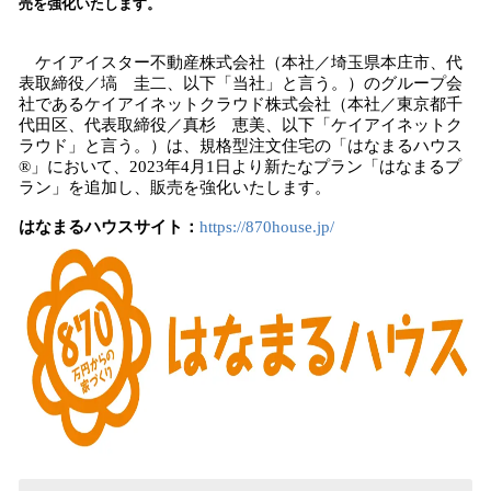
売を強化いたします。
み
込
ケイアイスター不動産株式会社（本社／埼玉県本庄市、代
み
表取締役／塙 圭二、以下「当社」と言う。）のグループ会
中
社であるケイアイネットクラウド株式会社（本社／東京都千
で
代田区、代表取締役／真杉 恵美、以下「ケイアイネットク
す
ラウド」と言う。）は、規格型注文住宅の「はなまるハウス
®」において、2023年4月1日より新たなプラン「はなまるプ
ラン」を追加し、販売を強化いたします。
はなまるハウスサイト：
https://870house.jp/