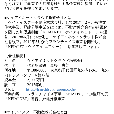
なく注文住宅事業での展開を検討する企業様に参加していた
だける体制を整えてまいります。
■ケイアイネットクラウド株式会社とは
ケイアイスター不動産株式会社として2017年2月から注文
住宅事業、戸建分譲事業をはじめ、不動産仲介会社の組織化
を図った加盟店制度「KEIAI.NET（ケイアイネット）」を運
営。2017年6月に分社化し、ケイアイネットクラウド株式会
社を設立。2019年5月からフランチャイズ事業を開始し、
「KEIAI FC（ケイアイ エフシー）」を運営しています。
【会社概要】
社 名 ケイアイネットクラウド株式会社
代 表 代表取締役 真杉 恵美
所在地 〒100-0005 東京都千代田区丸の内1-8-1 丸の
内トラストタワーN館17階
資本金 2,500万円
設 立 2017年6月
U R L
https://franchise.ki-group.co.jp/
事業内容 フランチャイズ事業「KEIAI FC」・加盟店制度
「KEIAI.NET」運営、戸建分譲事業
■ケイアイスター不動産株式会社とは