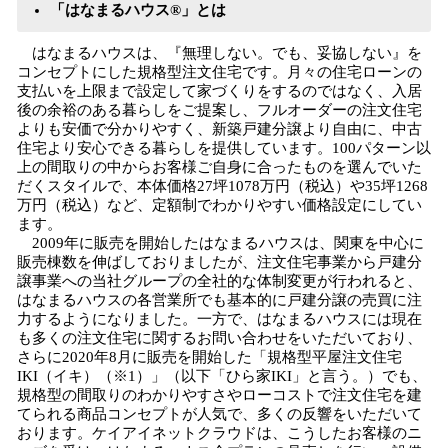
「はなまるハウス®」とは
はなまるハウスは、『無理しない。でも、妥協しない』を
コンセプトにした規格型注文住宅です。月々の住宅ローンの
支払いを上限まで設定して家づくりをするのではなく、入居
後の余裕のある暮らしをご提案し、フルオーダーの注文住宅
よりも安価で分かりやすく、新築戸建分譲より自由に、中古
住宅より安心できる暮らしを提供しています。100パターン以
上の間取りの中からお客様ご自身に合ったものを選んでいた
だくスタイルで、本体価格27坪1078万円（税込）や35坪1268
万円（税込）など、定額制でわかりやすい価格設定にしてい
ます。
2009年に販売を開始したはなまるハウスは、関東を中心に
販売棟数を伸ばしておりましたが、注文住宅事業から戸建分
譲事業への当社グループの全社的な体制変更が行われると、
はなまるハウスの各営業所でも基本的に戸建分譲の売買に注
力するようになりました。一方で、はなまるハウスには現在
も多くの注文住宅に関するお問い合わせをいただいており、
さらに2020年8月に販売を開始した「規格型平屋注文住宅
IKI（イキ）（※1）」（以下「ひら家IKI」と言う。）でも、
規格型の間取りのわかりやすさやローコストで注文住宅を建
てられる商品コンセプトが人気で、多くの反響をいただいて
おります。ケイアイネットクラウドは、こうしたお客様のニ