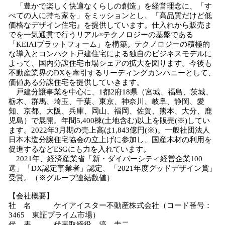
「豊かで楽しく快適なくらしの創造」を経営理念に、「す
べての人に持ち家を」をミッションとし、『高品質だけど低
価格なデザイン住宅』を提供しています。仕入れから販売ま
でを一気通貫で行うリアル×テクノロジーの基盤である
「KEIAIプラットフォーム」を構築。テクノロジーの積極的
な導入とコンパクト戸建住宅による独自のビジネスモデルに
よって、国内分譲住宅市場シェアの拡大を図ります。今後も
不動産業界のDXを牽引するリーディングカンパニーとして、
価値ある分譲住宅を提供していきます。
戸建分譲事業を中心に、1都2府18県（宮城、福島、茨城、
栃木、群馬、埼玉、千葉、東京、神奈川、岐阜、静岡、愛
知、京都、大阪、兵庫、岡山、福岡、佐賀、熊本、大分、鹿
児島）で展開。年間5,400棟(土地含む)以上を販売(※)してい
ます。2022年3月期の売上高は1,843億円(※)。一般社団法人
日本木造分譲住宅協会の立上げに参加し、国産木材の利用を
促進するなどESGにも力を入れています。
2021年、経済産業省「新・ダイバーシティ経営企業100
選」「DX認定事業者」認定、「2021年度グッドデザイン賞」
受賞。（※グループ連結数値）
【会社概要】
社 名 ケイアイスター不動産株式会社（コード番号：
3465 東証プライム市場）
代 表 代表取締役 塙 圭二