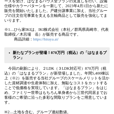
ーズを受け、はなまるハウス全プランの見直しを行い、設備
仕様やカラーパターンを一新して、2023年4月1日から新たに
販売を開始いたしました。戸建分譲事業に加え、当社グルー
プの注文住宅事業を支える主軸商品として販売を強化してま
いります。
※1…ひら家IKIは、IKI株式会社（本社／群馬県高崎市、代表
取締役／木呂場 岳）が販売する商品です。
商品詳細：
https://hiraya.ai/
新たなプランが登場！870万円（税込）の「はなまるプ
ラン」
今回の刷新により、２LDK（３LDK対応可）870万円（税
込）の「はなまるプラン」が新登場しました。年間5,400棟以
上（※2）を販売する当社グループのスケールメリットを活か
した資材調達や生産体制に加え、無駄なコストをカットする
ことで低価格を実現しています。「はなまるプラン」をはじ
め、ファミリー世帯はもちろん単身者から三世代同居までお
客様のご希望に沿った多彩な間取りプランをご用意していま
す。
※2…土地を含む。グループ連結数値。