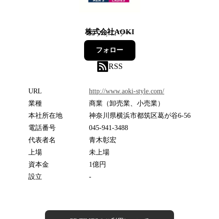
株式会社AOKI
65
フォロワー
フォロー
RSS
URL
http://www.aoki-style.com/
業種
商業（卸売業、小売業）
本社所在地
神奈川県横浜市都筑区葛が谷6-56
電話番号
045-941-3488
代表者名
青木彰宏
上場
未上場
資本金
1億円
設立
-