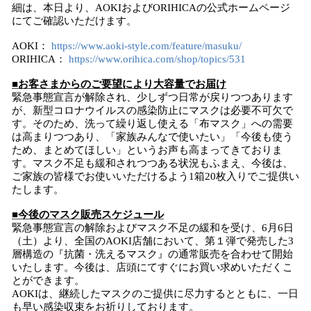
細は、本日より、AOKIおよびORIHICAの公式ホームページ
にてご確認いただけます。
AOKI：
https://www.aoki-style.com/feature/masuku/
ORIHICA：
https://www.orihica.com/shop/topics/531
■
お客さ
まからのご要望により大容量でお届け
緊急事態宣言が解除され、少しずつ日常が戻りつつあります
が、新型コロナウイルスの感染防止にマスクは必要不可欠で
す。そのため、洗って繰り返し使える「布マスク」への需要
は高まりつつあり、「家族みんなで使いたい」「今後も使う
ため、まとめてほしい」というお声も高まってきておりま
す。マスク不足も緩和されつつある状況もふまえ、今後は、
ご家族の皆様でお使いいただけるよう1箱20枚入りでご提供い
たします。
■今後のマスク販売スケジュール
緊急事態宣言の解除およびマスク不足の緩和を受け、6月6日
（土）より、全国のAOKI店舗において、第１弾で発売した3
層構造の『抗菌・洗えるマスク』の通常販売を合わせて開始
いたします。今後は、店頭にてすぐにお買い求めいただくこ
とができます。
AOKIは、継続したマスクのご提供に尽力するとともに、一日
も早い感染収束をお祈りしております。