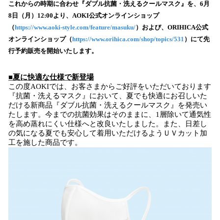
を
これからの時期に合わせ『ダブル抗菌・洗えるクールマスク』を、6月
読
8日（月）12:00より、AOKI公式オンラインショップ
み
（
https://www.aoki-style.com/feature/masuku/
）および、ORIHICA公式
込
オンラインショップ（
https://www.orihica.com/shop/topics/531
）にて先
み
行予約販売を開始いたします。
中
で
す
■夏に快適な仕様で新登場
この度AOKIでは、お客さまからご好評をいただいております
『抗菌・洗えるマスク』において、夏でも快適にお召しいた
だける新商品『ダブル抗菌・洗えるクールマスク』を発売い
たします。今までの抗菌効果はそのままに、1層除いて通気性
を高め蒸れにくい仕様へと改良いたしました。また、日差し
の気になる夏でも安心して着用いただけるようＵＶカット加
工を施した商品です。