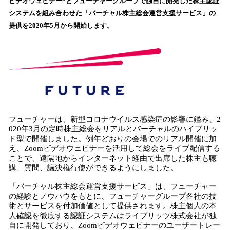
ビデオウェビナー*とフューチャーグループで独自に開発した株主認証
読
システムを組み合わせた「バーチャル株主総会運営支援サービス」の
み
提供を2020年5月から開始します。
込
み
中
で
す
フューチャーは、新型コロナウイルス感染症の影響に鑑み、2
020年3月の定時株主総会をリアルとバーチャルのハイブリッ
ド型で開催しました。例年どおりの会場でのリアル開催に加
え、Zoomビデオウェビナーを活用して総会をライブ配信する
ことで、遠隔地からインターネット経由で出席した株主も聴
講、質問、議決権行使ができるようにしました。
「バーチャル株主総会運営支援サービス」は、フューチャー
の経験とノウハウをもとに、フューチャーグループ各社の技
術とサービスを付加価値として提供されます。株主個人の本
人確認を徹底する認証システムはライブリッツ株式会社が独
自に開発しており、Zoomビデオウェビナーのユーザートレー