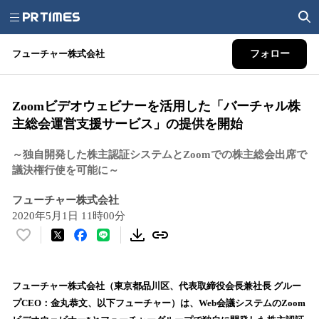
フューチャー株式会社
フォロー
Zoomビデオウェビナーを活用した「バーチャル株
主総会運営支援サービス」の提供を開始
～独自開発した株主認証システムとZoomでの株主総会出席で
議決権行使を可能に～
フューチャー株式会社
2020年5月1日 11時00分
い
い
ね
！
フューチャー株式会社（東京都品川区、代表取締役会長兼社長 グルー
数
プCEO：金丸恭文、以下フューチャー）は、Web会議システムのZoom
を