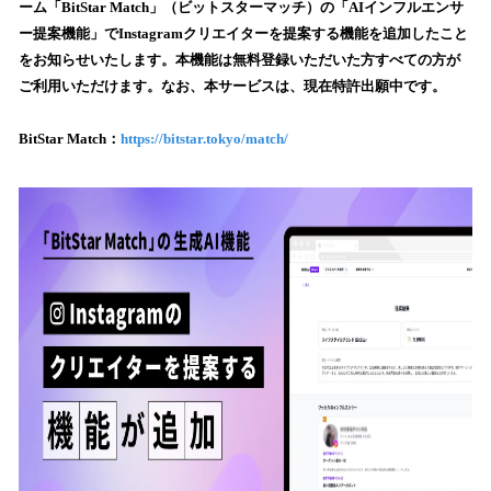
ーム「BitStar Match」（ビットスターマッチ）の「AIインフルエンサ
み
ー提案機能」でInstagramクリエイターを提案する機能を追加したこと
込
をお知らせいたします。本機能は無料登録いただいた方すべての方が
み
ご利用いただけます。なお、本サービスは、現在特許出願中です。
中
で
す
BitStar Match：
https://bitstar.tokyo/match/