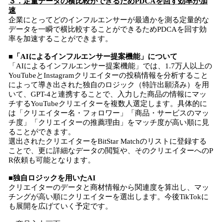
３．定量データの横比較ができるためPDCAを回す効率が加
速
企業にとってどのインフルエンサーが最適かを測る定量的な
データを一瞬で横比較することができるためPDCAを回す効
率を加速することができます。
■「AIによるインフルエンサー提案機能」について
「AIによるインフルエンサー提案機能」では、1.7万人以上の
YouTubeとInstagramクリエイターの投稿情報を分析すること
によって導き出された独自のロジック（特許出願済み）を用
いて、GPT-4と連携することで、入力した商品の情報にマッ
チするYouTubeクリエイターを複数人選定します。具体的に
は「クリエイター名・フォロワー」「商品・サービスのマッ
チ度」「クリエイターの推薦理由」をマッチ度が高い順に見
ることができます。
選出されたクリエイターをBitStar Matchのリストに登録する
ことで、更に詳細なデータの閲覧や、そのクリエイターへのP
R依頼も可能となります。
■独自ロジックを用いたAI
クリエイターのデータと商材情報から関連度を算出し、マッ
チングが高い順にクリエイターを選出します。今後TikTokに
も展開を広げていく予定です。