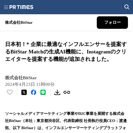
株式会社BitStar
フォロー
日本初！* 企業に最適なインフルエンサーを提案す
るBitStar Matchの生成AI機能に、Instagramのクリ
エイターを提案する機能が追加されました。
株式会社BitStar
2024年4月23日 11時00分
い
い
ね
！
ソーシャルメディアマーケティング事業やD2C事業を展開する株式会
数
社BitStar（本社：東京都渋谷区、代表取締役 社長執行役員CEO：渡邉
を
拓、以下 BitStar）は、インフルエンサーマーケティングプラットフォ
読