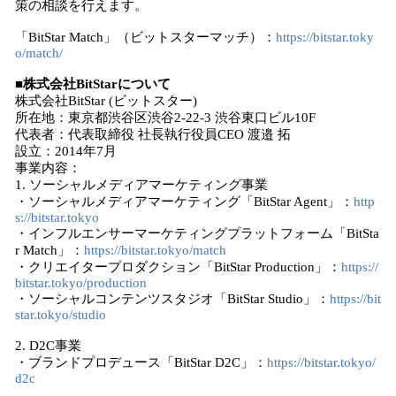
策の相談を行えます。
「BitStar Match」（ビットスターマッチ）：
https://bitstar.toky
o/match/
■株式会社BitStarについて
株式会社BitStar (ビットスター)
所在地：東京都渋谷区渋谷2-22-3 渋谷東口ビル10F
代表者：代表取締役 社長執行役員CEO 渡邉 拓
設立：2014年7月
事業内容：
1. ソーシャルメディアマーケティング事業
・ソーシャルメディアマーケティング「BitStar Agent」：
http
s://bitstar.tokyo
・インフルエンサーマーケティングプラットフォーム「BitSta
r Match」：
https://bitstar.tokyo/match
・クリエイタープロダクション「BitStar Production」：
https://
bitstar.tokyo/production
・ソーシャルコンテンツスタジオ「BitStar Studio」：
https://bit
star.tokyo/studio
2. D2C事業
・ブランドプロデュース「BitStar D2C」：
https://bitstar.tokyo/
d2c