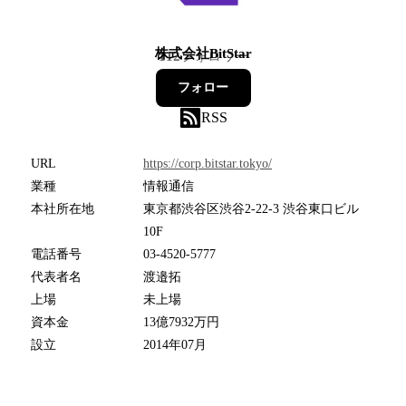
株式会社BitStar
112
フォロワー
フォロー
RSS
URL
https://corp.bitstar.tokyo/
業種
情報通信
本社所在地
東京都渋谷区渋谷2-22-3 渋谷東口ビル
10F
電話番号
03-4520-5777
代表者名
渡邉拓
上場
未上場
資本金
13億7932万円
設立
2014年07月