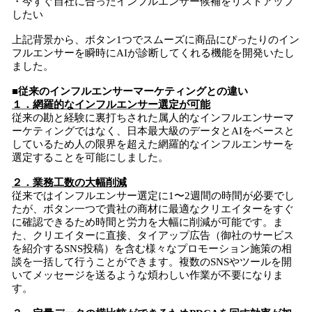
・今すぐ自社に合ったインフルエンサー候補をリストアップ
したい
上記背景から、ボタン1つでスムーズに商品にぴったりのイン
フルエンサーを瞬時にAIが診断してくれる機能を開発いたし
ました。
■従来のインフルエンサーマーケティングとの違い
１．網羅的なインフルエンサー選定が可能
従来の勘と経験に裏打ちされた属人的なインフルエンサーマ
ーケティングではなく、日本最大級のデータとAIをベースと
しているため人の限界を超えた網羅的なインフルエンサーを
選定することを可能にしました。
２．業務工数の大幅削減
従来ではインフルエンサー選定に1〜2週間の時間が必要でし
たが、ボタン一つで貴社の商材に最適なクリエイターをすぐ
に確認できるため時間と労力を大幅に削減が可能です。ま
た、クリエイターに直接、タイアップ広告（御社のサービス
を紹介するSNS投稿）を含む様々なプロモーション施策の相
談を一括して行うことができます。複数のSNSやツールを開
いてメッセージを送るような煩わしい作業が不要になりま
す。