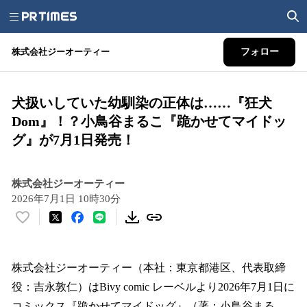
株式会社ジーオーティー
フォロー
犬扱いしていた幼馴染の正体は……『狂犬
Dom』！？小鳥谷まるこ『跪かせてマイドッ
グ』が7月1日発売！
株式会社ジーオーティー
2026年7月1日 10時30分
い
い
ね
！
株式会社ジーオーティー（本社：東京都港区、代表取締
数
役：吉永敦仁）はBivy comic レーベルより2026年7月1日に
を
コミックス『跪かせてマイドッグ』（著：小鳥谷まる