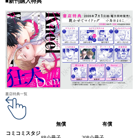
■新刊購入特典
書店特典一覧
無償
有償
コミコミスタジ
8P小冊子
20P小冊子