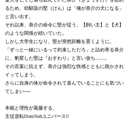
るため、幼馴染の堅（けん）は「俺が恭介の犬になる」
と言い出す。
それ以来、恭介の命令に堅が従う、【飼い主】と【犬】
のような関係が続いていた。
しかし大学生になり、堅が突然距離を置くように。
「ずっと一緒にいるって約束しただろ」と詰め寄る恭介
に、豹変した堅は『おすわり』と言い放ち……。
その言葉に抗えず、恭介は強烈な快感とともに跪かされ
イッてしまう。
さらに自身の体が命令されて喜んでいることにも気づい
てしまい──
本能と理性が葛藤する、
主従逆転Dom/Subユニバース!!