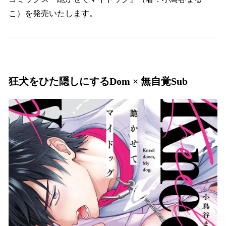
読
み
こ）を発売いたします。
込
み
中
で
す
狂犬をひた隠しにするDom × 無自覚Sub