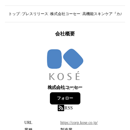
トップ
プレスリリース
株式会社コーセー
高機能スキンケア『カルテ
会社概要
株式会社コーセー
225
フォロワー
フォロー
RSS
URL
https://corp.kose.co.jp/
業種
製造業