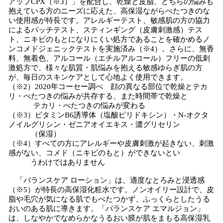
アップCPX（※3）」を配合し、乾燥と皮脂、どちらの悩みも
抱えている方のニーズに応えた、高保湿ながらべたつきのな
い使用感が特長です。アレルギーテスト、敏感肌の方の協力
によるパッチテスト、スティンギング（皮膚刺激感）テス
ト、ニキビのもとになりにくい処方であることを確かめるノ
ンコメドジェニックテストを実施済み（※4）。さらに、無香
料、無着色、アルコール（エチルアルコール）フリーの低刺
激処方で、様々な肌質・肌悩みを抱える敏感ゆらぎ肌の方
が、毎日のスキンケアとして心地よく使用できます。
（※2）2020年コーセー調べ 顔の異なる部位で乾燥とテカ
リ・べたつきの悩みが共存する、また時間帯で乾燥と
テカリ・べたつきの悩みが変わる
（※3）ビタミンB6誘導体（塩酸ピリドキシン）・N-オクタ
ノイルグリシン・ゼニアオイエキス・濃グリセリン
（保湿）
（※4）すべての方にアレルギーや皮膚刺激が起きない、刺激
感がない、コメド（ニキビのもと）ができないとい
うわけではありません
「バランスケア ローション」は、適度なとろみと浸透感
（※5）が特長の高保湿化粧水です。ノンオイリー設計で、皮
脂や毛穴が気になる肌でもべたつかず、ふっくらとしたうる
おいのある肌に導きます。「バランスケア エマルジョン」
は、しなやかでなめらかなうるおい膜が肌をまもる高保湿乳