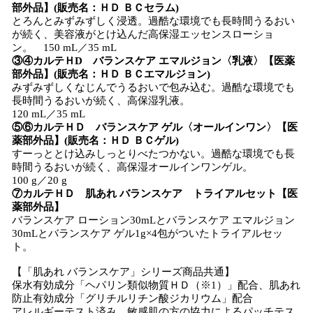
部外品】(販売名：ＨＤ ＢＣセラム)
とろんとみずみずしく浸透。過酷な環境でも長時間うるおい
が続く、美容液がとけ込んだ高保湿エッセンスローショ
ン。 150 mL／35 mL
③④カルテＨD バランスケア エマルジョン〈乳液〉【医薬
部外品】(販売名：ＨＤ ＢＣエマルジョン)
みずみずしくなじんでうるおいで包み込む。過酷な環境でも
長時間うるおいが続く、高保湿乳液。
120 mL／35 mL
⑤⑥カルテＨＤ バランスケア ゲル〈オールインワン〉【医
薬部外品】(販売名：ＨＤ ＢＣゲル)
すーっととけ込みしっとりべたつかない。過酷な環境でも長
時間うるおいが続く、高保湿オールインワンゲル。
100 g／20 g
⑦カルテＨＤ 肌あれ バランスケア トライアルセット【医
薬部外品】
バランスケア ローション30mLとバランスケア エマルジョン
30mLとバランスケア ゲル1g×4包がついたトライアルセッ
ト。
【「肌あれ バランスケア」シリーズ商品共通】
保水有効成分「ヘパリン類似物質ＨＤ（※1）」配合、肌あれ
防止有効成分「グリチルリチン酸ジカリウム」配合
アレルギーテスト済み、敏感肌の方の協力によるパッチテス