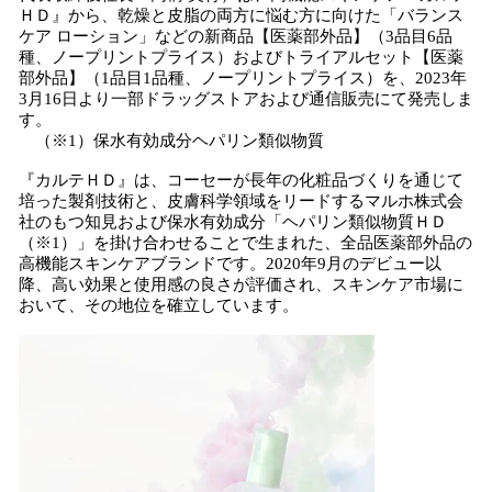
数
ＨＤ』から、乾燥と皮脂の両方に悩む方に向けた「バランス
を
ケア ローション」などの新商品【医薬部外品】（3品目6品
読
種、ノープリントプライス）およびトライアルセット【医薬
み
部外品】（1品目1品種、ノープリントプライス）を、2023年
込
3月16日より一部ドラッグストアおよび通信販売にて発売しま
み
す。
中
（※1）保水有効成分ヘパリン類似物質
で
『カルテＨＤ』は、コーセーが長年の化粧品づくりを通じて
す
培った製剤技術と、皮膚科学領域をリードするマルホ株式会
社のもつ知見および保水有効成分「ヘパリン類似物質ＨＤ
（※1）」を掛け合わせることで生まれた、全品医薬部外品の
高機能スキンケアブランドです。2020年9月のデビュー以
降、高い効果と使用感の良さが評価され、スキンケア市場に
おいて、その地位を確立しています。