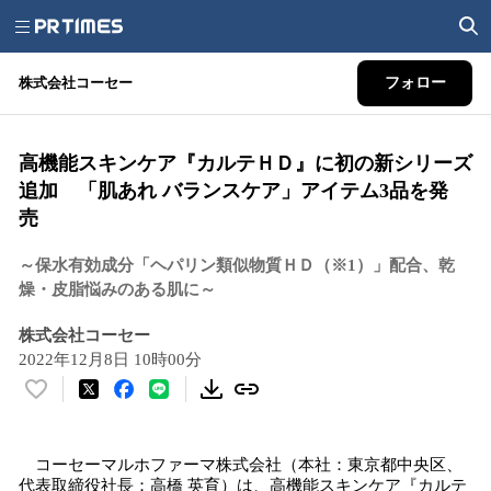
株式会社コーセー
フォロー
高機能スキンケア『カルテＨＤ』に初の新シリーズ
追加 「肌あれ バランスケア」アイテム3品を発
売
～保水有効成分「ヘパリン類似物質ＨＤ（※1）」配合、乾
燥・皮脂悩みのある肌に～
株式会社コーセー
2022年12月8日 10時00分
い
い
ね
コーセーマルホファーマ株式会社（本社：東京都中央区、
！
代表取締役社長：高橋 英育）は、高機能スキンケア『カルテ