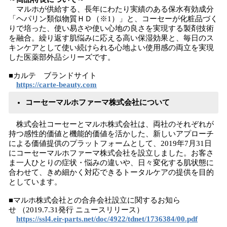
マルホが供給する、長年にわたり実績のある保水有効成分
「ヘパリン類似物質ＨＤ（※1）」と、コーセーが化粧品づく
りで培った、使い易さや使い心地の良さを実現する製剤技術
を融合。繰り返す肌悩みに応える高い保湿効果と、毎日のス
キンケアとして使い続けられる心地よい使用感の両立を実現
した医薬部外品シリーズです。
■カルテ ブランドサイト
https://carte-beauty.com
コーセーマルホファーマ株式会社について
株式会社コーセーとマルホ株式会社は、両社のそれぞれが
持つ感性的価値と機能的価値を活かした、新しいアプローチ
による価値提供のプラットフォームとして、2019年7月31日
にコーセーマルホファーマ株式会社を設立しました。お客さ
ま一人ひとりの症状・悩みの違いや、日々変化する肌状態に
合わせて、きめ細かく対応できるトータルケアの提供を目的
としています。
■マルホ株式会社との合弁会社設立に関するお知ら
せ （2019.7.31発行 ニュースリリース）
https://ssl4.eir-parts.net/doc/4922/tdnet/1736384/00.pdf