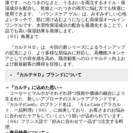
液です。べたつきのなさと、うるおいを両立するオイル・保
湿成分を配合し、乾燥とべたつきの両方に悩む方でも快適に
使用できます。「バランスケア ゲル」は、みずみずしい心地
よいタッチで、肌に溶け込むようになじむ高保湿オールイン
ワンゲルです。水溶性保湿成分の配合を最適化することで、1
品でも高い保湿効果を発揮します。
（※5）角層まで
『カルテＨＤ』は、今回の新シリーズによるラインアップ
の拡充により、より多様な肌悩みに対応し、高機能スキンケ
アとしての存在感を高め、既存顧客へのロイヤルティ向上お
よび新規顧客の獲得を目指します。
『カルテＨＤ』ブランドについて
～『カルテ』に込めた思い～
コーセーとマルホがそれぞれ持つ技術や価値の融合により
生まれた、新しいアプローチのスキンケアブランドです。
『カルテ(Carté)』のブランド名は、「Á La Carte (アラカル
ト、一品料理)（※6）」に由来しており、お客さまのお悩み
に合わせたケアをしていくという狙いが込められています。
（※6）フランス語で「好みに合わせて一品ずつ注文する料
理」
～商品特長について～