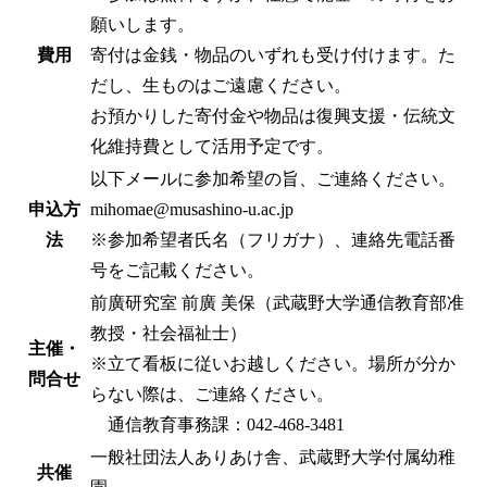
願いします。
費用
寄付は金銭・物品のいずれも受け付けます。た
だし、生ものはご遠慮ください。
お預かりした寄付金や物品は復興支援・伝統文
化維持費として活用予定です。
以下メールに参加希望の旨、ご連絡ください。
申込方
mihomae@musashino-u.ac.jp
法
※参加希望者氏名（フリガナ）、連絡先電話番
号をご記載ください。
前廣研究室 前廣 美保（武蔵野大学通信教育部准
教授・社会福祉士）
主催・
※立て看板に従いお越しください。場所が分か
問合せ
らない際は、ご連絡ください。
通信教育事務課：042-468-3481
一般社団法人ありあけ舎、武蔵野大学付属幼稚
共催