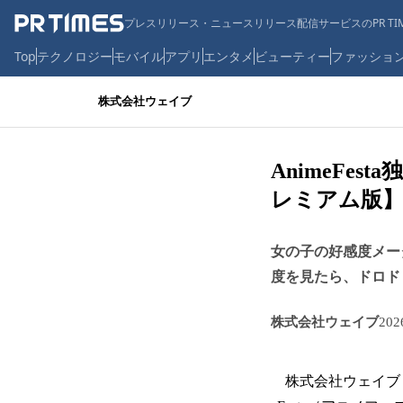
プレスリリース・ニュースリリース配信サービスのPR TIM
Top
テクノロジー
モバイル
アプリ
エンタメ
ビューティー
ファッショ
株式会社ウェイブ
AnimeFe
レミアム版】
女の子の好感度メー
度を見たら、ドロド
株式会社ウェイブ
20
株式会社ウェイブ（