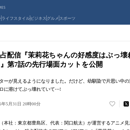
ES
ン
ライフスタイル
ビジネス
グルメ
スポーツ
sta独占配信『茉莉花ちゃんの好感度はぶっ
』第7話の先行場面カットを公開
ターが見えるようになりました。だけど、幼馴染で片思い中の
ロに溶けてぶっ壊れていて⋯!
26年5月31日 20時00分
い
い
ね
本社：東京都豊島区、代表：関口航太）が運営するアニメ見放
！