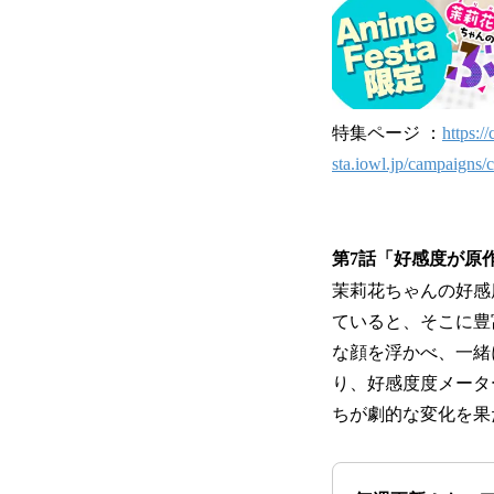
特集ページ ：
https:
sta.iowl.jp/campaigns
第7話「好感度が原
茉莉花ちゃんの好感
ていると、そこに豊
な顔を浮かべ、一緒
り、好感度度メータ
ちが劇的な変化を果