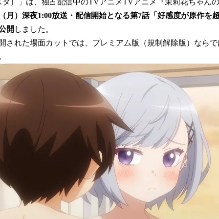
数
フェスタ）」は、独占配信中のTVアニメTVアニメ『茉莉花ちゃん
を
日（月）深夜1:00放送・配信開始となる第7話「好感度が原作を
読
公開
しました。
み
込
開された場面カットでは、プレミアム版（規制解除版）ならで
み
。
中
で
す