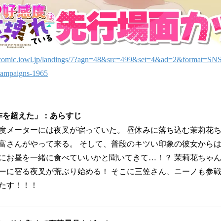
//comic.iowl.jp/landings/7?agn=48&src=499&set=4&ad=2&format=SNS
/campaigns-1965
作を超えた」：あらすじ
度メーターには夜叉が宿っていた。 昼休みに落ち込む茉莉花
富さんがやって来る。 そして、普段のキツい印象の彼女から
にお昼を一緒に食べていいかと聞いてきて…！？ 茉莉花ちゃ
ーに宿る夜叉が荒ぶり始める！ そこに三笠さん、ニーノも参
たす！！！