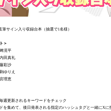
 直筆サイン入り収録台本（抽選で1名様）
ト＞
天﨑滉平
 内田真礼
伊藤彩沙
伊駒ゆりえ
釘宮理恵
毎週更新されるキーワードをチェック
ドを集めて、後日発表される指定のハッシュタグと一緒にXに