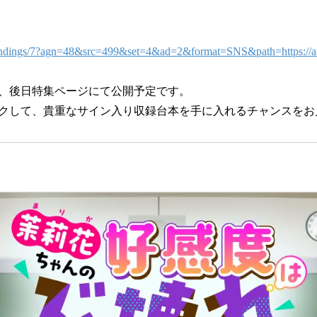
/landings/7?agn=48&src=499&set=4&ad=2&format=SNS&path=https://an
、後日特集ページにて公開予定です。
クして、貴重なサイン入り収録台本を手に入れるチャンスをお