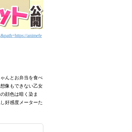
&path=https://animefe
ちゃんとお弁当を食べ
は想像もできない乙女
んの顔色は暗く染ま
戦し好感度メーターた