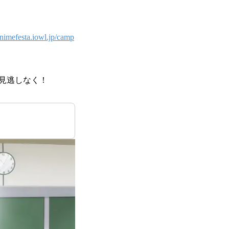
imefesta.iowl.jp/camp
見逃しなく！