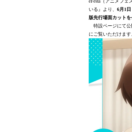
eFesta（アニメ
いる』より、
6月1
版先行場面カットを
特設ページにて公
にご覧いただけます