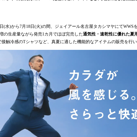
み
込
み
中
12日(水)から7月18日(火)の間、ジェイアール名古屋タカシマヤにてWW
で
倍増の生産量ながら発売1カ月でほぼ完売した
通気性・速乾性に優れた夏
す
％で接触冷感のTシャツなど、真夏に適した機能的なアイテムの販売を行