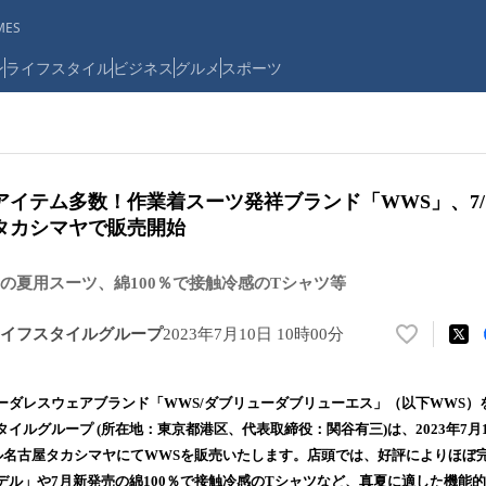
ES
ン
ライフスタイル
ビジネス
グルメ
スポーツ
イテム多数！作業着スーツ発祥ブランド「WWS」、7/1
タカシマヤで販売開始
の夏用スーツ、綿100％で接触冷感のTシャツ等
イフスタイルグループ
2023年7月10日 10時00分
い
い
ね
ーダレスウェアブランド「WWS/ダブリューダブリューエス」（以下WWS）
！
イルグループ (所在地：東京都港区、代表取締役：関谷有三)は、2023年7月12
数
ール名古屋タカシマヤにてWWSを販売いたします。店頭では、好評によりほぼ
を
読
デル」や7月新発売の綿100％で接触冷感のTシャツなど、真夏に適した機能