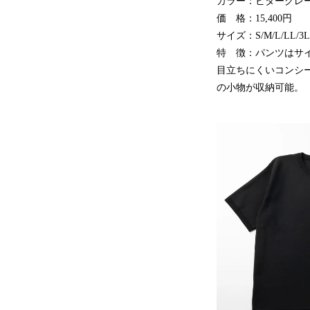
カラー：ビターグレー
価 格：15,400円
サイズ：S/M/L/LL/3L
特 徴：パンツはサ
目立ちにくいコンシ
の小物が収納可能。