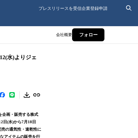
プレスリリースを受信
企業登録申請
会社概要
フォロー
2(水)よりジェ
を企画・販売する株式
日(水)から7月18日
完売の通気性・速乾性に
的なアイテムの販売を行