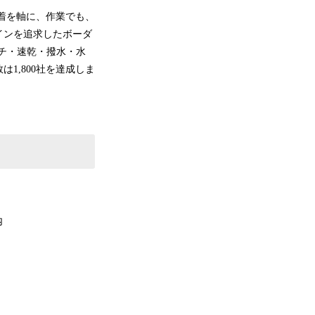
業着を軸に、作業でも、
インを追求したボーダ
ッチ・速乾・撥水・水
1,800社を達成しま
内