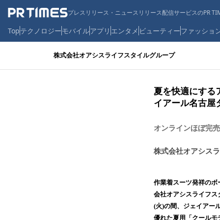
プレスリリース・ニュースリリース配信サービスのPR TIM
Top
テクノロジー
モバイル
アプリ
エンタメ
ビューティー
ファッショ
株式会社オアシスライフスタイルグループ
夏を快適にするア
イアール名古屋
オンラインほぼ完売
株式会社オアシスラ
作業着スーツ発祥のボ
会社オアシスライフスタ
(火)の間、ジェイア
優れた夏用「クールモ