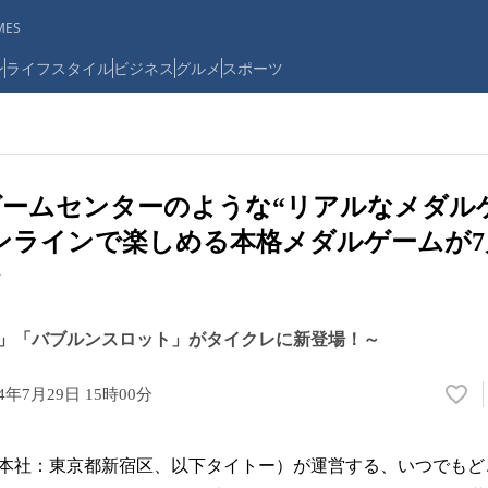
ES
ン
ライフスタイル
ビジネス
グルメ
スポーツ
ームセンターのような“リアルなメダル
ンラインで楽しめる本格メダルゲームが7
」「バブルンスロット」がタイクレに新登場！～
24年7月29日 15時00分
い
い
ね
本社：東京都新宿区、以下タイトー）が運営する、いつでもど
！