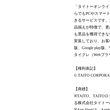
「タイトーオンライ
らでもPCやスマー
きるサービスです。
品揃えが特徴で、更
も景品を獲得できな
実装しており、お客様
版、Google pla
タイクレ（Webブ
【権利表記】
© TAITO CORPORA
【商標】
※TAITO、TAI
る株式会社タイトー
※App Storeは、App