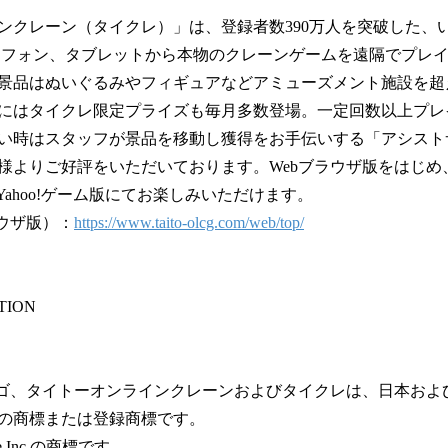
ンクレーン（タイクレ）」は、登録者数390万人を突破した、
トフォン、タブレットから本物のクレーンゲームを遠隔でプレ
景品はぬいぐるみやフィギュアなどアミューズメント施設を超
にはタイクレ限定プライズも毎月多数登場。一定回数以上プレ
い時はスタッフが景品を移動し獲得をお手伝いする「アシスト
よりご好評をいただいております。Webブラウザ版をはじめ、App
y版、Yahoo!ゲーム版にてお楽しみいただけます。
ラウザ版）：
https://www.taito-olcg.com/web/top/
TION
TOロゴ、タイトーオンラインクレーンおよびタイクレは、日本お
の商標または登録商標です。
le Inc.の商標です。