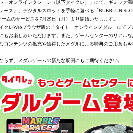
数
トーオンラインクレーン（以下タイクレ）」にて、ギミック満
を
ース」、デジタルスロットを手軽に遊べる「BUBBLUN SL
読
ゲームのサービスを7月29日（月）より開始いたします。
み
込
イクレWebブラウザ版の「タイトーオンラインメダル」にてプ
み
にもお楽しみいただけます。また、ゲームセンターのリアルな
中
なコンテンツの拡充や獲得したメダルによる特典のご用意も今
で
す
ならず、メダルゲームの新たな展開にもご期待ください。