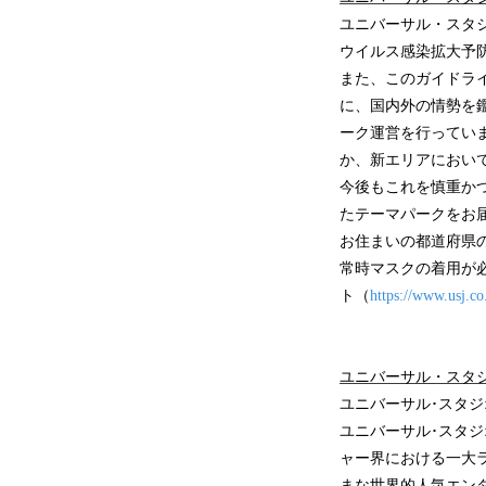
ユニバーサル・スタ
ウイルス感染拡大予
また、このガイドラ
に、国内外の情勢を
ーク運営を行ってい
か、新エリアにおい
今後もこれを慎重か
たテーマパークをお
お住まいの都道府県
常時マスクの着用が必
ト（
https://www.usj.co.
ユニバーサル・スタ
ユニバーサル･スタジ
ユニバーサル･スタ
ャー界における一大
まな世界的人気エン