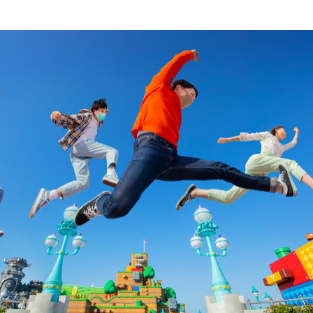
み
込
み
中
で
す