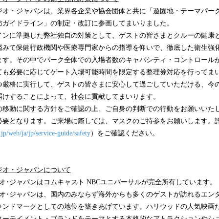
ジオ・ジャパンは、業界各企業や協会団体と共に「遊園地・テーマパー
防ガイドライン」の制定・改訂に参画してまいりました。
インに準拠した弊社独自の対策として、ゲストの皆さまとクルーの健康
鑑みて保健行政機関や医療専門家からの指導を仰いで、徹底した衛生強
ます。その中でパーク全体での入場者数のキャパシティ・コントロール
ても必要に応じてゲート入場可能時間を限定する整理券対応を行ってま
つ厳格に実行して、ゲストの皆さまに安心して過ごしていただける、今
届けすることによって、社会に貢献してまいります。
の移動に関する方針をご確認の上、ご自身の判断での行動をお願いいた
要となります。ご来場に際しては、マスクのご持参をお願いします。詳細
jp/web/ja/jp/service-guide/safety
）をご確認ください。
ジオ・ジャパンについて
オ･ジャパンはコムキャスト NBCユニバーサルが完全所有しています。
ジオ･ジャパンは、国内のみならず海外からも多くのゲストが訪れるエン
ランドマークとしての地位を築きあげています。ハリウッドの人気映画
ターテイメント・ブランドをテーマとする本格的なアトラクションやシ