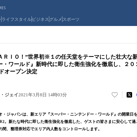
ES
ン
ライフスタイル
ビジネス
グルメ
スポーツ
 ＭＡＲＩＯ！”世界初※１の任天堂をテーマにした壮大な
ー・ワールド』新時代に即した衛生強化を徹底し、２０
ンドオープン決定
・ジェイ
2021年3月8日 14時03分
い
い
ね
・ジャパンは、新エリア『スーパー・ニンテンドー・ワールド』の開業日を、2
！
※2。新たな時代に即した衛生強化を徹底した、ゲストの皆さまに安心して過
数
の間、整理券対応でエリア内人数をコントロールします。
を
読