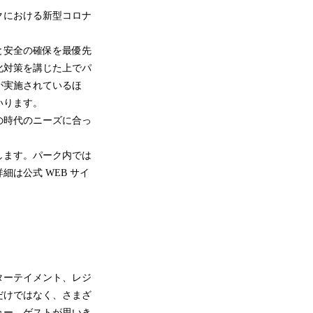
クにおける新型コロナ
と安全の確保を最優先
化対策を講じた上でパ
が実施されているほ
いります。
の時代のニーズに合っ
します。パーク内では
は公式 WEB サイ
ターテイメント、レジ
だけではなく、さまざ
ョー、ゲストが思いき