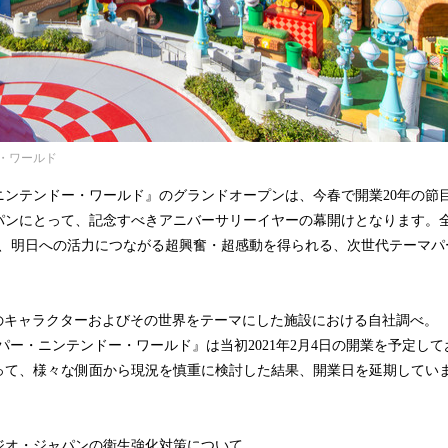
・ワールド
ニンテンドー・ワールド』のグランドオープンは、今春で開業20年の節
パンにとって、記念すべきアニバーサリーイヤーの幕開けとなります。全
で、明日への活力につながる超興奮・超感動を得られる、次世代テーマパ
ドのキャラクターおよびその世界をテーマにした施設における自社調べ。
パー・ニンテンドー・ワールド』は当初2021年2月4日の開業を予定し
って、様々な側面から現況を慎重に検討した結果、開業日を延期してい
ジオ・ジャパンの衛生強化対策について