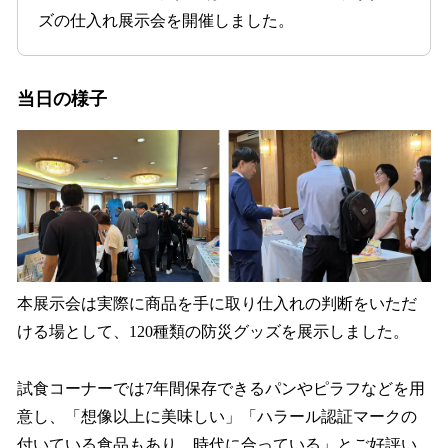
込
ズの仕入れ展示会を開催しました。
み
中
で
当日の様子
す
本展示会は実際に商品を手に取り仕入れの判断をいただ
ける場として、120種類の防災グッズを展示しました。
試食コーナーでは7年間保存できるパンやピラフなどを用
意し、「想像以上に美味しい」「ハラール認証マークの
付いている食品もあり、時代に合っている」とご好評い