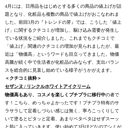
4月には、日用品をはじめとする多くの商品の値上げが話
題となり、化粧品も複数の商品で値上げがおこなわれま
した。前回3月の『トレンドの芽』では、こうした「値上
げ」に関するクチコミが増加し、駆け込み需要が発生し
ている状況をご紹介しました。これまでもクチコミで
「値上げ」関連のクチコミの増加が見られましたが、最
近は「物価高」というワードも目立ってきました。物価
高騰が続く中で生活者が化粧品のみならず、支出バラン
スを総合的に見直し始めている様子がうかがえます。
＜クチコミ抜粋＞
セザンヌ / リンクルホワイトアイクリーム
物価高もあり、コスメを楽しくプチプラに移行中
の者で
す！こちら、めっちゃよかったです！プチプラ特有のサ
ラサラして定着しづらい感じは無く、寧ろこっくりして
いて塗るとピタッと定着、あまりベタベタはせずスーッ
と肌に入っていきます。使い始めて3日ほどなのでシミが