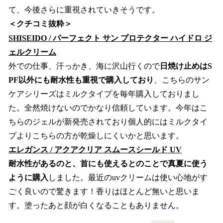
て、今後さらに重視されていきそうです。
＜クチコミ抜粋＞
SHISEIDO / パーフェクト サン プロテクター ハイドロ ジ
ェルクリーム
外での仕事、汗っかき、海に沢山行くので
日焼け止めはS
PF以外にも耐水性も重視で購入しており
、こちらのサン
ケアシリーズはミルクタイプを毎年購入しておりまし
た。全然焼けないのでかなり信頼しています。今年はこ
ちらのジェルが新発売されており個人的にはミルクタイ
プよりこちらの方が乾燥しにくいかと思います。
エレガンス / アクアクリア スムースシールド UV
耐水性があるのと、首にも使えるとのことで真夏に使う
ように購入
しました。最近のuvクリームは使い心地がす
ごく良いので驚きます！香りはほとんど無いと思いま
す。塗ったあと顔が白くなることもありません。