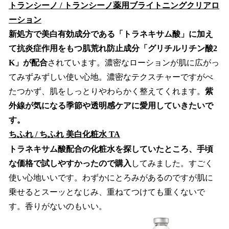
トランシーノ / トランシーノ薬用ブライトニングクリアロ
ーション
新処方で美白有効成分である「トラネキサム酸」に加え
て抗炎症作用をもつ肌荒れ防止成分「グリチルリチン酸2
K」が配合
されています。濃密なローションが肌に広がっ
てみずみずしい使い心地。濃密なテクスチャーですがべ
たつかず、肌をしっとりやわらかく整えてくれます。
紫
外線が気になる季節や透明感ケアに愛用していきたいで
す。
ちふれ / ちふれ 美白化粧水 TA
トラネキサム酸配合の化粧水を探していたところ、手頃
な価格で試しやすかったので購入
してみました。すごく
使い心地いいです。わずかにとろみがあるのですが肌に
乗せるとスーッとなじみ、重ねてつけても重くないで
す。香りがないのもいい。