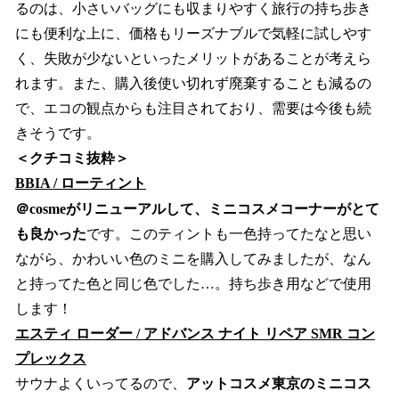
るのは、小さいバッグにも収まりやすく旅行の持ち歩き
にも便利な上に、価格もリーズナブルで気軽に試しやす
く、失敗が少ないといったメリットがあることが考えら
れます。また、購入後使い切れず廃棄することも減るの
で、エコの観点からも注目されており、需要は今後も続
きそうです。
＜クチコミ抜粋＞
BBIA / ローティント
＠cosmeがリニューアルして、ミニコスメコーナーがとて
も良かった
です。このティントも一色持ってたなと思い
ながら、かわいい色のミニを購入してみましたが、なん
と持ってた色と同じ色でした…。持ち歩き用などで使用
します！
エスティ ローダー / アドバンス ナイト リペア SMR コン
プレックス
サウナよくいってるので、
アットコスメ東京のミニコス