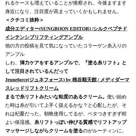
れるケースも増えていることが推察され、今後ますます
身近になり、注目度が高まっていくかもしれません。
＜クチコミ抜粋＞
成分エディター(SUNGBOON EDITOR) /シルクペプチド
インテンシブリフティングアンプル
他の方の投稿を見て気になっていたコラーゲン糸入りの
アンプル
しわ、
弾力ケアをするアンプルで、『塗る糸リフト』と
して注目されているんだって
Jeuneforce(ジュネフォース) by 桃谷順天館 / メディダーマ
スレッドリフトクリーム
まるで糸リフトみたいな粘度のあるクリーム。
使い始め
た時は糸が引いて上手く扱えるかな？と心配したが、そ
れは杞憂だった。朝晩使用してるが、ベタつきすぎず程
よい保湿感。
糸リフトっぽい伸びる質感でリフトアップ
マッサージしながらクリームを塗る
のがルーティンに。