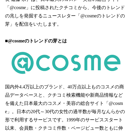
を
「@cosme」に投稿されたクチコミから、今後のトレンド
読
み
の兆しを発掘するニュースレター「@cosmeのトレンドの
込
芽」を配信をいたします。
み
中
で
■@cosmeのトレンドの芽とは
す
国内外4.4万以上のブランド、40万点以上ものコスメの商
品データベースと、クチコミ検索機能や新商品情報など
を備えた日本最大のコスメ・美容の総合サイト「@cosm
e」。日本の20代～30代の女性の過半数が毎月なんらかの
形で利用するサービスです。1999年のサービススタート
以来、会員数・クチコミ件数・ページビュー数ともに伸