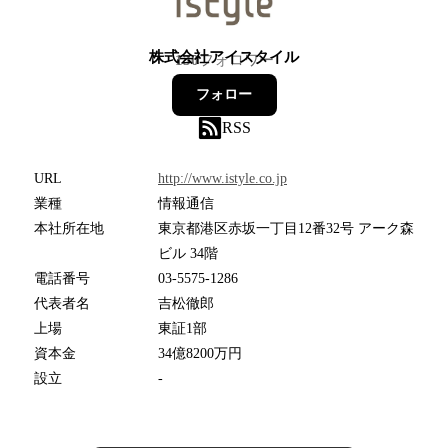
株式会社アイスタイル
130
フォロワー
フォロー
RSS
URL
http://www.istyle.co.jp
業種
情報通信
本社所在地
東京都港区赤坂一丁目12番32号 アーク森
ビル 34階
電話番号
03-5575-1286
代表者名
吉松徹郎
上場
東証1部
資本金
34億8200万円
設立
-