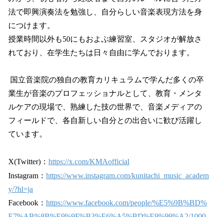
法で即興演奏法を勉強し、自分らしい音楽表現方法を身
につけます。
授業時間以外も50にもおよぶ練習室、スタジオが解放さ
れており、在学生たちは日々自由に学んでおります。
国立音楽院の独自の教育カリキュラムで学んだ多くの卒
業生が音楽のプロフェッショナルとして、教育・メンタ
ルケアの現場で、熟練した技の世界で、音楽メディアの
フィールドで、各自新しい自分との出合いに歓び活躍し
ています。
X(Twitter)：
https://x.com/KMAofficial
Instagram：
https://www.instagram.com/kunitachi_music_academ
y/?hl=ja
Facebook：
https://www.facebook.com/people/%E5%9B%BD%
E7%AB%8B%E9%9F%B3%E6%A5%BD%E9%99%A2/1000