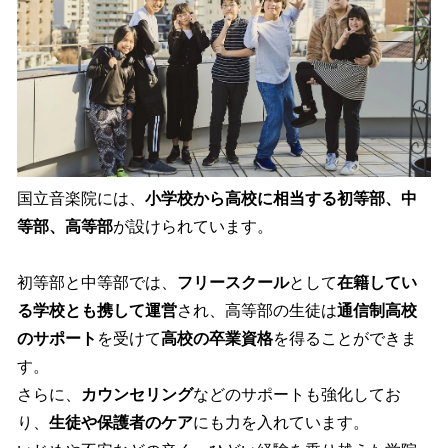
国立音楽院には、
小学校から高校に相当する初等部、中
等部、高等部
が設けられています。
初等部と中等部では、
フリースクール
として
在籍してい
る学校とも携して運営
され、高等部の生徒は
通信制高校
のサポート
を受けて
高校の卒業資格
を得ることができま
す。
さらに、
カウンセリング
などのサポートも強化してお
り、
生徒や保護者のケア
にも力を入れています。