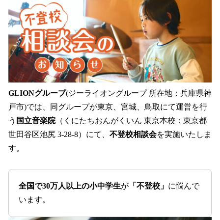
数
を
読
み
込
み
中
で
す
GLIONグループ
(ジーライオングループ 所在地：兵庫県神
戸市)では、同グループが東京、宮城、鳥取にて運営を行
う
国立音楽院
（くにたちおんがくいん 東京本校：東京都
世田谷区池尻 3-28-8）にて、
不登校相談会
を実施いたしま
す。
全国で30万人以上の小中学生
が
「不登校」
に悩んで
います。