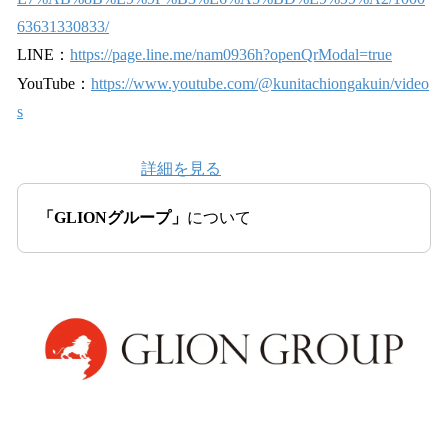
63631330833/
LINE：
https://page.line.me/nam0936h?openQrModal=true
YouTube：
https://www.youtube.com/@kunitachiongakuin/video
s
詳細を見る
「GLIONグループ」
について