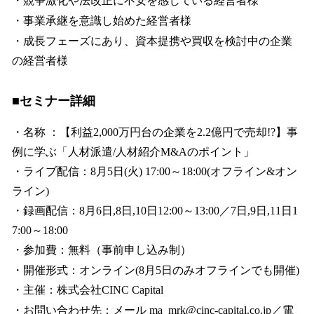
・競争激化や法改正に不安を感じている経営者様
・事業承継を意識し始めた経営者様
・成長フェーズにあり、資本提携や買収を検討中の企業
の経営者様
■セミナー詳細
・名称 ：【利益2,000万円台の企業を2.2億円で売却!?】事
例に学ぶ「人材派遣/人材紹介M&Aのポイント」
・ライブ配信：8月5日(火) 17:00～18:00(オフライン&オン
ライン)
・録画配信：8月6日,8日,10日12:00～13:00／7日,9日,11日1
7:00～18:00
・参加費：無料（事前申し込み制）
・開催形式：オンライン(8月5日のみオフラインでも開催)
・主催：株式会社CINC Capital
・お問い合わせ先：メール ma_mrk@cinc-capital.co.jp／電