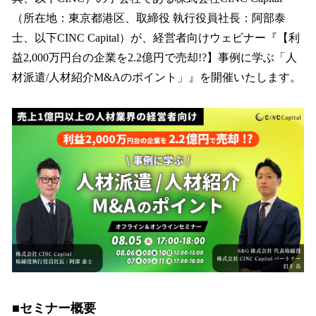
を
（所在地：東京都港区、取締役 執行役員社長：阿部泰
読
み
士、以下CINC Capital）が、経営者向けウェビナー『【利
込
益2,000万円台の企業を2.2億円で売却!?】事例に学ぶ「人
み
材派遣/人材紹介M&Aのポイント」』を開催いたします。
中
で
す
■セミナー概要