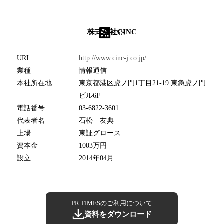
株式会社CINC
RSS
URL
http://www.cinc-j.co.jp/
業種
情報通信
本社所在地
東京都港区虎ノ門1丁目21-19 東急虎ノ門
ビル6F
電話番号
03-6822-3601
代表者名
石松 友典
上場
東証グロース
資本金
1003万円
設立
2014年04月
PR TIMESのご利用について
資料をダウンロード