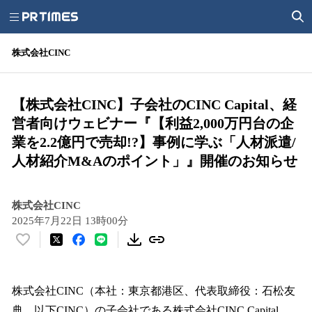
株式会社CINC
【株式会社CINC】子会社のCINC Capital、経
営者向けウェビナー『【利益2,000万円台の企
業を2.2億円で売却!?】事例に学ぶ「人材派遣/
人材紹介M&Aのポイント」』開催のお知らせ
株式会社CINC
2025年7月22日 13時00分
い
い
ね
！
株式会社CINC（本社：東京都港区、代表取締役：石松友
数
典、以下CINC）の子会社である株式会社CINC Capital