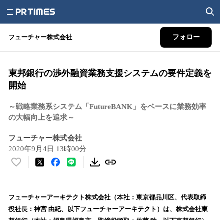
フューチャー株式会社
フォロー
東邦銀行の渉外融資業務支援システムの要件定義を
開始
～戦略業務系システム「FutureBANK」をベースに業務効率
の大幅向上を追求～
フューチャー株式会社
2020年9月4日 13時00分
い
い
ね
！
フューチャーアーキテクト株式会社（本社：東京都品川区、代表取締
数
役社長：神宮 由紀、以下フューチャーアーキテクト）は、株式会社東
を