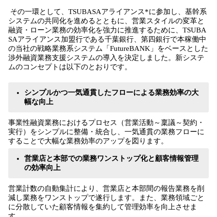
その一環として、TSUBASAアライアンス*に参加し、基幹系
システムの共同化を進めるとともに、営業スタイルの変革と
融資・ローン業務の効率化を強力に推進するために、TSUBA
SAアライアンス加盟行である千葉銀行、第四銀行で本稼働中
の当社の戦略業務系システム「FutureBANK」をベースとした
渉外融資業務支援システムの導入を決定しました。新システ
ムのコンセプトは以下のとおりです。
シンプルかつ一気通貫したフローによる業務効率の大
幅な向上
事業性融資業務におけるプロセス（営業活動～稟議～契約・
実行）をシンプルに整備・統合し、一気通貫の業務フローに
することで大幅な業務効率のアップを図ります。
営業店と本部での業務ワンストップ化と顧客情報管理
の効率向上
営業計数の自動集計により、営業店と本部間の報告業務を削
減し業務をワンストップで遂行します。また、業務領域ごと
に分散していた顧客情報を集約して管理効率を向上させま
す。