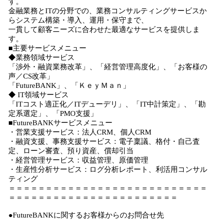
す。
金融業務とITの分野での、業務コンサルティングサービスか
らシステム構築・導入、運用・保守まで、
一貫して顧客ニーズに合わせた最適なサービスを提供しま
す。
■主要サービスメニュー
◆業務領域サービス
「渉外・融資業務改革」、「経営管理高度化」、「お客様の
声／CS改革」
「FutureBANK」、「ＫｅｙＭａｎ」
◆ IT領域サービス
「ITコスト適正化／ITデューデリ」、「IT中計策定」、「勘
定系選定」、「PMO支援」
■FutureBANKサービスメニュー
・営業支援サービス：法人CRM、個人CRM
・融資支援、事務支援サービス：電子稟議、格付・自己査
定、ローン審査、預り資産、償却引当
・経営管理サービス：収益管理、原価管理
・生産性分析サービス：ログ分析レポート、利活用コンサル
ティング
＝＝＝＝＝＝＝＝＝＝＝＝＝＝＝＝＝＝＝＝＝＝＝＝＝＝＝
＝＝＝＝＝＝＝＝＝＝＝＝＝＝＝＝＝＝＝＝＝＝＝
●FutureBANKに関するお客様からのお問合せ先