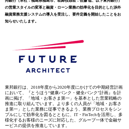
邦銀行（本社：福島県福島市、取締役頭取：佐藤 稔、以下東邦銀行）
読
の営業スタイルの変革と融資・ローン業務の効率化を目的とした渉外
み
融資業務支援システムの導入を受注し、要件定義を開始したことをお
込
知らせいたします。
み
中
で
す
東邦銀行は、2018年度から2020年度にかけての中期経営計画
において、『とうほう“健康バンク・健全バンク”計画』を計
画に掲げ、「地域・お客さま第一」を基本とした営業戦略の
推進に取り組んでいます。より多くの人員が「地域・お客さ
ま第一」とした業務に従事できるよう、業務プロセスをシン
プルにして効率化を図るとともに、IT・FinTechを活用し、多
様化するお客様のニーズに対応した、グループ一体で金融サ
ービスの提供を推進しています。