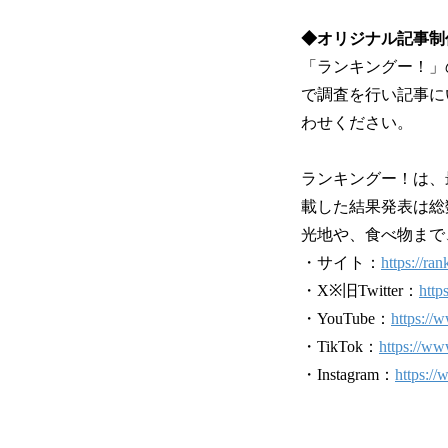
◆オリジナル記事制
「ランキングー！」
で調査を行い記事に
わせください。
ランキングー！は、
載した結果発表は総
光地や、食べ物まで
・サイト：
https://ran
・X※旧Twitter：
http
・YouTube：
https://
・TikTok：
https://w
・Instagram：
https:/