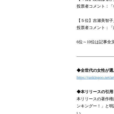
投票者コメント：「
【５位】吉瀬美智子
投票者コメント：「
6位～10位は記事
―――――――――
◆全世代の女性が選ぶ
https://rankingoo.net/ar
◆本リリースの引用
本リリースの著作権
ンキングー！」と明記し、本記
い。