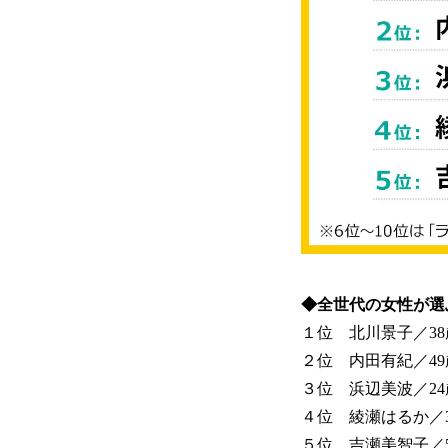
◆全世代の女性が選ぶ
１位 北川景子／38歳
２位 内田有紀／49歳
３位 浜辺美波／24歳
４位 綾瀬はるか／39
５位 吉瀬美智子／50