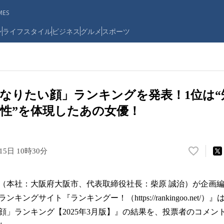
ES
ン
ライフスタイル
ビジネス
グルメ
スポーツ
なりたい顔」ランキングを発表！1位は“
性”を体現したあの女優！
15日 10時30分
い
い
ね
（本社：大阪府大阪市、代表取締役社長：柴原 誠治）が企画
！
数
キングサイト『ランキングー！（https://rankingoo.net/
を
顔」ランキング【2025年3月版】』の結果を、投票者のコメン
読