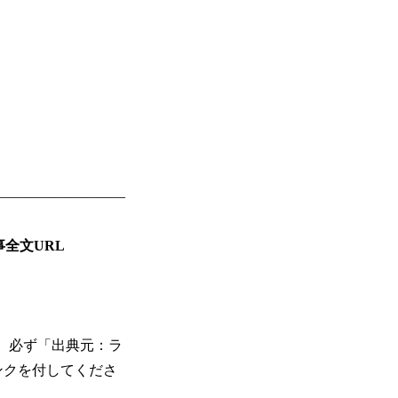
―――――――――
事全文URL
、必ず「出典元：ラ
a）へのリンクを付してくださ