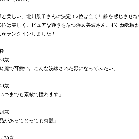
凛と美しい、北川景子さんに決定！2位は全く年齢を感じさせ
3位は美しく、ピュアな輝きを放つ浜辺美波さん。4位は綾瀬
んがランクインしました！
粋
8歳
綺麗で可愛い。こんな洗練された顔になってみたい」
9歳
いつまでも素敵で憧れます」
4歳
品があってとっても綺麗」
／39歳