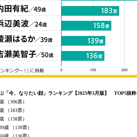
「今、なりたい顔」ランキング【2025年3月版】 TOP5抜粋
 （306票）
 （183票）
 （158票）
歳 （139票）
歳 （136票）