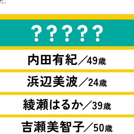
た。
み
込
み
中
で
す