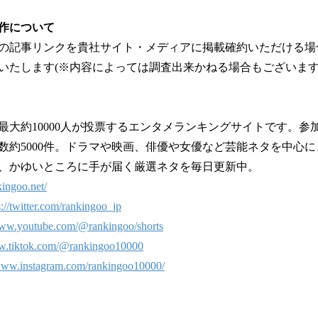
作について
の記事リンクを貴社サイト・メディアに掲載確約いただける場
いたします(※内容によっては調査出来かねる場合もございま
最大約10000人が投票するエンタメランキングサイトです。参
数約5000件。ドラマや映画、俳優や女優など芸能ネタを中心
、かゆいところに手が届く厳選ネタを毎日更新中。
kingoo.net/
s://twitter.com/rankingoo_jp
www.youtube.com/@rankingoo/shorts
ww.tiktok.com/@rankingoo10000
/www.instagram.com/rankingoo10000/