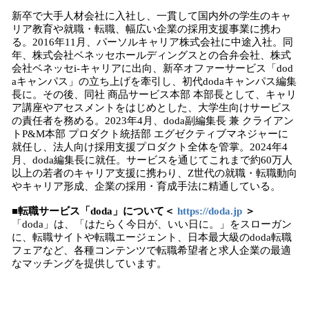
新卒で大手人材会社に入社し、一貫して国内外の学生のキャ
リア教育や就職・転職、幅広い企業の採用支援事業に携わ
る。2016年11月、パーソルキャリア株式会社に中途入社。同
年、株式会社ベネッセホールディングスとの合弁会社、株式
会社ベネッセi-キャリアに出向、新卒オファーサービス「dod
aキャンパス」の立ち上げを牽引し、初代dodaキャンパス編集
長に。その後、同社 商品サービス本部 本部長として、キャリ
ア講座やアセスメントをはじめとした、大学生向けサービス
の責任者を務める。2023年4月、doda副編集長 兼 クライアン
トP&M本部 プロダクト統括部 エグゼクティブマネジャーに
就任し、法人向け採用支援プロダクト全体を管掌。2024年4
月、doda編集長に就任。サービスを通じてこれまで約60万人
以上の若者のキャリア支援に携わり、Z世代の就職・転職動向
やキャリア形成、企業の採用・育成手法に精通している。
■転職サービス「doda」について＜
https://doda.jp
＞
「doda」は、「はたらく今日が、いい日に。」をスローガン
に、転職サイトや転職エージェント、日本最大級のdoda転職
フェアなど、各種コンテンツで転職希望者と求人企業の最適
なマッチングを提供しています。