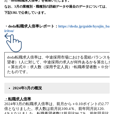
た「doda転職求人倍率」を発表いたします。
読
なお、3月の業種別・職種別の詳細データや過去のデータについては、
み
下記URLで公表しています。
込
み
中
・doda転職求人倍率レポート：
https://doda.jp/guide/kyujin_ba
iritsu/
で
す
doda転職求人倍率は、中途採用市場における需給バランスを表
望者）1人に対して、中途採用の求人が何件あるかを算出した
＜算出式※：求人数（採用予定人員）÷転職希望者数＞※分子・
たものです。
2024年3月の概況
・転職求人倍率
2024年3月の転職求人倍率は、前月から＋0.10ポイントの2.77
倍となりました。求人数は前月比100.4％、前年同月比120.
4％となりました。転職希望者数は前月比96.7％、前年同月比