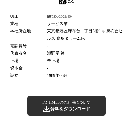
RSS
URL
https://doda.jp/
業種
サービス業
本社所在地
東京都港区麻布台一丁目3番1号 麻布台ヒ
ルズ 森JPタワー21階
電話番号
-
代表者名
瀬野尾 裕
上場
未上場
資本金
-
設立
1989年06月
PR TIMESのご利用について
資料をダウンロード