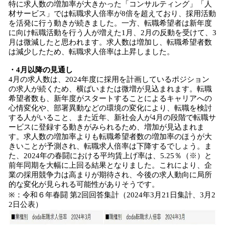
特に求人数の増加率が大きかった「コンサルティング」「人
材サービス」では転職求人倍率が8倍を超えており、採用活動
を活発に行う動きが続きました。一方、転職希望者は新年度
に向け転職活動を行う人が増えた1月、2月の反動を受けて、3
月は微減したと思われます。求人数は増加し、転職希望者数
は減少したため、転職求人倍率は上昇しました。
・4月以降の見通し
4月の求人数は、2024年度に採用を計画しているポジション
の求人が続くため、横ばいまたは微増が見込まれます。転職
希望者数も、新年度がスタートすることによるキャリアへの
心情変化や、部署異動などの環境の変化により、転職を検討
する人がいること、また近年、新社会人が4月の段階で転職サ
ービスに登録する動きがみられるため、増加が見込まれま
す。求人数の増加率よりも転職希望者数の増加率のほうが大
きいことが予測され、転職求人倍率は下降するでしょう。ま
た、2024年の春闘における平均賃上げ率は、5.25％（※）と
前年同期を大幅に上回る結果となりました。これにより、企
業の採用競争力は高まりが期待され、今後の求人動向に局所
的な変化が見られる可能性がありそうです。
※：令和６年春闘 第2回回答集計（2024年3月21日集計、3月2
2日公表）