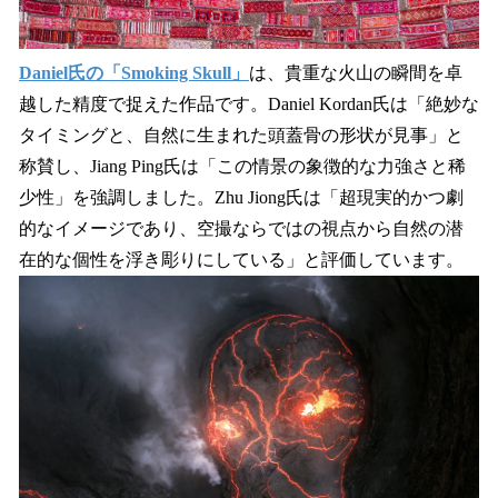
Daniel氏の「Smoking Skull」
は、貴重な火山の瞬間を卓
越した精度で捉えた作品です。Daniel Kordan氏は「絶妙な
タイミングと、自然に生まれた頭蓋骨の形状が見事」と
称賛し、Jiang Ping氏は「この情景の象徴的な力強さと稀
少性」を強調しました。Zhu Jiong氏は「超現実的かつ劇
的なイメージであり、空撮ならではの視点から自然の潜
在的な個性を浮き彫りにしている」と評価しています。