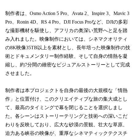
制作者は、Osmo Action 5 Pro、Avata 2、Inspire 3、Mavic 3
Pro、Ronin 4D、RS 4 Pro、DJI Focus Proなど、DJIの多彩
な撮影機材を駆使し、アフリカの奥深い荒野へと足を踏
み入れました。映像制作においては、シネマクオリティ
の8K映像35TB以上を素材とし、長年培った映像制作の技
術とドキュメンタリー制作経験、そして自身の情熱を凝
縮し、約7分間の緻密なビジュアルストーリーとして完成
させました。
制作者は本プロジェクトを自身の最後の大規模な「情熱
作」と位置付け、このクリエイティブな旅の集大成とし
て、最高のタイミングで幕を閉じることを選択しまし
た。各シーンはストーリーテリングと技術への深いこだ
わりを反映しており、広大な砂漠の景観、壮大な草原、
迫力ある峡谷の映像が、重厚なシネマティックテクスチ