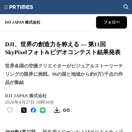
DJI JAPAN 株式会社
フォロー
DJI、世界の創造力を称える ― 第11回
SkyPixelフォト&ビデオコンテスト結果発表
世界各国の空撮クリエイターがビジュアルストーリーテ
リングの限界に挑戦。96の国と地域から約9万5千点の作
品が集結
DJI JAPAN 株式会社
2026年4月27日 18時30分
い
い
ね
！
2026年4月27日
― 民生用ドローンおよびクリエイティブ