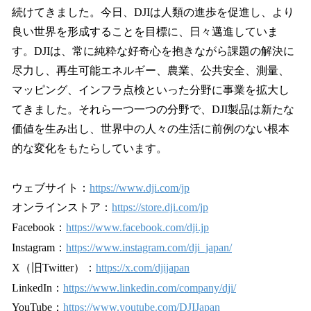
続けてきました。今日、DJIは人類の進歩を促進し、より
良い世界を形成することを目標に、日々邁進していま
す。DJIは、常に純粋な好奇心を抱きながら課題の解決に
尽力し、再生可能エネルギー、農業、公共安全、測量、
マッピング、インフラ点検といった分野に事業を拡大し
てきました。それら一つ一つの分野で、DJI製品は新たな
価値を生み出し、世界中の人々の生活に前例のない根本
的な変化をもたらしています。
ウェブサイト：
https://www.dji.com/jp
オンラインストア：
https://store.dji.com/jp
Facebook：
https://www.facebook.com/dji.jp
Instagram：
https://www.instagram.com/dji_japan/
X（旧Twitter）：
https://x.com/djijapan
LinkedIn：
https://www.linkedin.com/company/dji/
YouTube：
https://www.youtube.com/DJIJapan