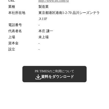
URL
http://www.dji.com/ja
業種
製造業
本社所在地
東京都港区港南1-2-70 品川シーズンテラ
ス11F
電話番号
-
代表者名
本庄 謙一
上場
未上場
資本金
-
設立
-
PR TIMESのご利用について
資料をダウンロード