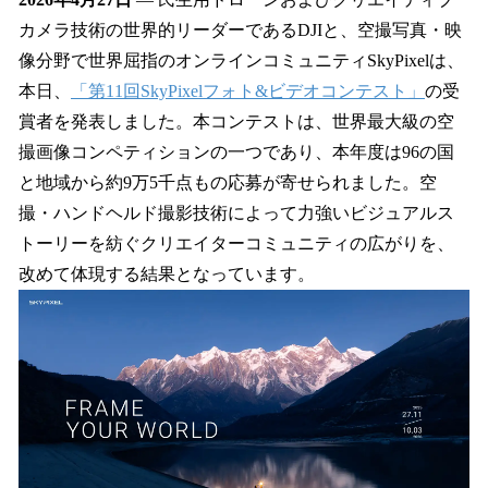
数
カメラ技術の世界的リーダーであるDJIと、空撮写真・映
を
像分野で世界屈指のオンラインコミュニティSkyPixelは、
読
み
本日、
「第11回SkyPixelフォト&ビデオコンテスト」
の受
込
賞者を発表しました。本コンテストは、世界最大級の空
み
撮画像コンペティションの一つであり、本年度は96の国
中
で
と地域から約9万5千点もの応募が寄せられました。空
す
撮・ハンドヘルド撮影技術によって力強いビジュアルス
トーリーを紡ぐクリエイターコミュニティの広がりを、
改めて体現する結果となっています。