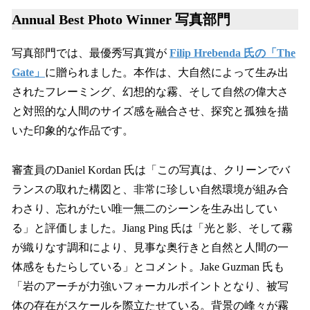
Annual Best Photo Winner 写真部門
写真部門では、最優秀写真賞が
Filip Hrebenda 氏の「The
Gate」
に贈られました。本作は、大自然によって生み出
されたフレーミング、幻想的な霧、そして自然の偉大さ
と対照的な人間のサイズ感を融合させ、探究と孤独を描
いた印象的な作品です。
審査員のDaniel Kordan 氏は「この写真は、クリーンでバ
ランスの取れた構図と、非常に珍しい自然環境が組み合
わさり、忘れがたい唯一無二のシーンを生み出してい
る」と評価しました。Jiang Ping 氏は「光と影、そして霧
が織りなす調和により、見事な奥行きと自然と人間の一
体感をもたらしている」とコメント。Jake Guzman 氏も
「岩のアーチが力強いフォーカルポイントとなり、被写
体の存在がスケールを際立たせている。背景の峰々が霧