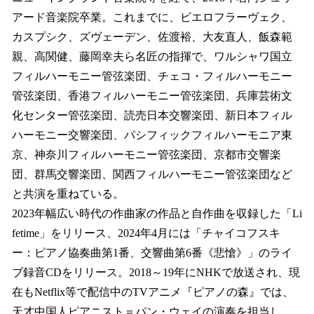
アード音楽院卒業。これまでに、ビエロフラーヴェク、
カスプシク、ズヴェーデン、佐渡裕、大友直人、飯森範
親、高関健、藤岡幸夫ら名匠の指揮で、ワルシャワ国立
フィルハーモニー管弦楽団、チェコ・フィルハーモニー
管弦楽団、香港フィルハーモニー管弦楽団、兵庫芸術文
化センター管弦楽団、読売日本交響楽団、新日本フィル
ハーモニー交響楽団、パシフィックフィルハーモニア東
京、神奈川フィルハーモニー管弦楽団、京都市交響楽
団、群馬交響楽団、関西フィルハーモニー管弦楽団など
と共演を重ねている。
2023年幅広い時代の作曲家の作品と自作曲を収録した「Li
fetime」をリリース、2024年4月には「チャイコフスキ
ー：ピアノ協奏曲第1番、交響曲第6番《悲愴》」のライ
ブ録音CDをリリース。2018～19年にNHKで放送され、現
在もNetflix等で配信中のTVアニメ『ピアノの森』では、
天才中国人ピアニスト＝パン・ウェイの演奏を担当し