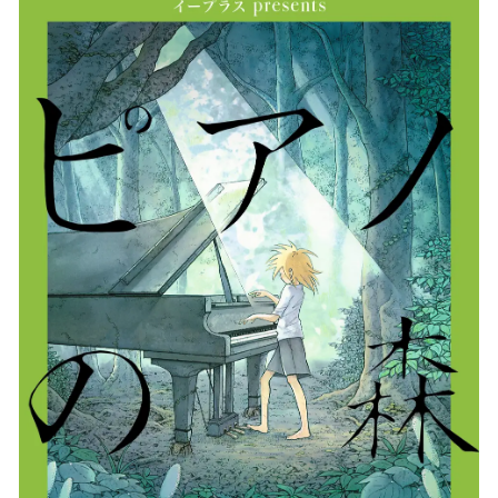
数
を
読
み
込
み
中
で
す