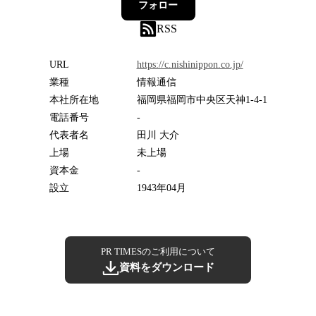
フォロー
RSS
URL
https://c.nishinippon.co.jp/
業種
情報通信
本社所在地
福岡県福岡市中央区天神1-4-1
電話番号
-
代表者名
田川 大介
上場
未上場
資本金
-
設立
1943年04月
PR TIMESのご利用について
資料をダウンロード