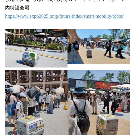
内特設会場
https://www.expo2025.or.jp/future-index/smart-mobility/robot/