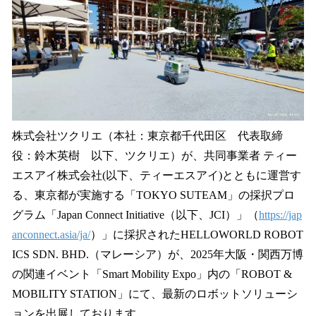
数
を
読
み
込
み
中
で
す
株式会社ツクリエ（本社：東京都千代田区 代表取締
役：鈴木英樹 以下、ツクリエ）が、共同事業者 ティー
エスアイ株式会社(以下、ティーエスアイ)とともに運営す
る、東京都が実施する「TOKYO SUTEAM」の採択プロ
グラム「Japan Connect Initiative（以下、JCI）」（
https://jap
anconnect.asia/ja/
）」に採択されたHELLOWORLD ROBOT
ICS SDN. BHD.（マレーシア）が、2025年大阪・関西万博
の関連イベント「Smart Mobility Expo」内の「ROBOT &
MOBILITY STATION」にて、最新のロボットソリューシ
ョンを出展しております。