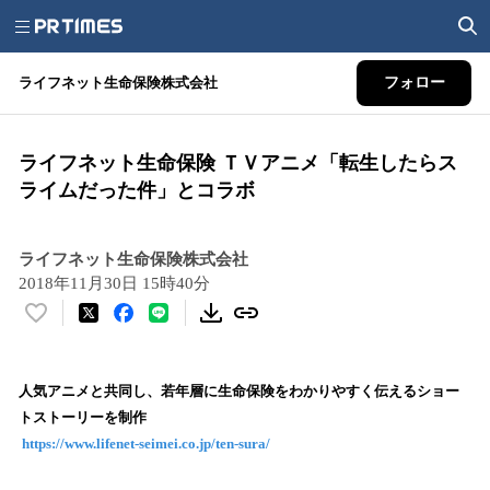
ライフネット生命保険株式会社
フォロー
ライフネット生命保険 ＴＶアニメ「転生したらス
ライムだった件」とコラボ
ライフネット生命保険株式会社
2018年11月30日 15時40分
い
い
ね
！
人気アニメと共同し、若年層に生命保険をわかりやすく伝えるショー
数
トストーリーを制作
を
https://www.lifenet-seimei.co.jp/ten-sura/
読
み