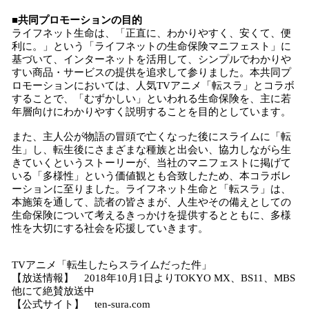
■共同プロモーションの目的
ライフネット生命は、「正直に、わかりやすく、安くて、便
利に。」という「ライフネットの生命保険マニフェスト」に
基づいて、インターネットを活用して、シンプルでわかりや
すい商品・サービスの提供を追求して参りました。本共同プ
ロモーションにおいては、人気TVアニメ「転スラ」とコラボ
することで、「むずかしい」といわれる生命保険を、主に若
年層向けにわかりやすく説明することを目的としています。
また、主人公が物語の冒頭で亡くなった後にスライムに「転
生」し、転生後にさまざまな種族と出会い、協力しながら生
きていくというストーリーが、当社のマニフェストに掲げて
いる「多様性」という価値観とも合致したため、本コラボレ
ーションに至りました。ライフネット生命と「転スラ」は、
本施策を通して、読者の皆さまが、人生やその備えとしての
生命保険について考えるきっかけを提供するとともに、多様
性を大切にする社会を応援していきます。
TVアニメ「転生したらスライムだった件」
【放送情報】 2018年10月1日よりTOKYO MX、BS11、MBS
他にて絶賛放送中
【公式サイト】 ten-sura.com