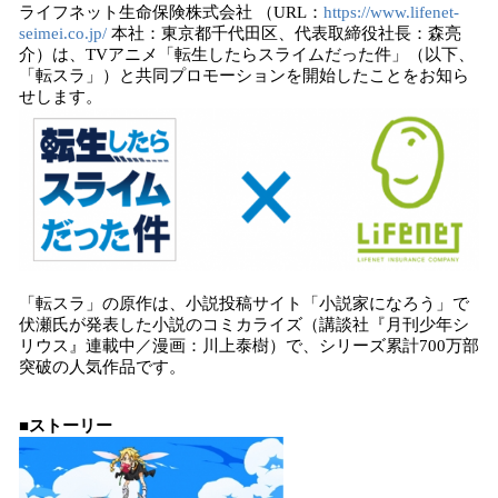
ライフネット生命保険株式会社 （URL：
https://www.lifenet-
込
seimei.co.jp/
本社：東京都千代田区、代表取締役社長：森亮
み
介）は、TVアニメ「転生したらスライムだった件」（以下、
中
「転スラ」）と共同プロモーションを開始したことをお知ら
で
せします。
す
「転スラ」の原作は、小説投稿サイト「小説家になろう」で
伏瀬氏が発表した小説のコミカライズ（講談社『月刊少年シ
リウス』連載中／漫画：川上泰樹）で、シリーズ累計700万部
突破の人気作品です。
■ストーリー