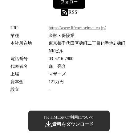
フォロー
RSS
URL
https://www.lifenet-seimei.co.jp/
業種
金融・保険業
本社所在地
東京都千代田区麹町二丁目14番地2 麹町
NKビル
電話番号
03-5216-7900
代表者名
森 亮介
上場
マザーズ
資本金
121万円
設立
-
PR TIMESのご利用について
資料をダウンロード