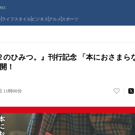
ES
ン
ライフスタイル
ビジネス
グルメ
スポーツ
R２のひみつ。』刊行記念 「本におさまら
開！
日 11時00分
い
い
ね
！
数
を
読