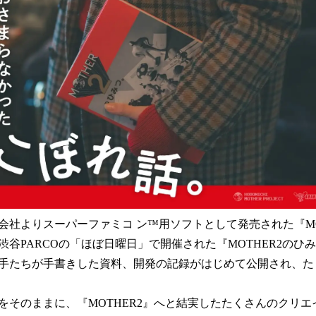
み
込
み
中
で
す
式会社よりスーパーファミコ ン™用ソフトとして発売された『MO
に渋谷PARCOの「ほぼ日曜日」で開催された『MOTHER2の
手たちが手書きした資料、開発の記録がはじめて公開され、た
をそのままに、『MOTHER2』へと結実したたくさんのクリ