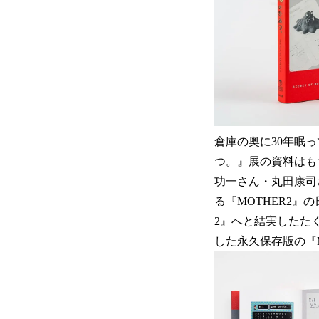
倉庫の奥に30年眠っ
つ。』展の資料はも
功一さん・丸田康司
る『MOTHER2』
2』へと結実したた
した永久保存版の『M