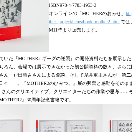
ISBN978-4-7783-1953-3
オンラインの「MOTHERのおみせ」
ht
ther_project/items/book_mother2.html
では、
M11時より販売します。
ていた『MOTHER2 ギーグの逆襲』の開発資料たちを展示した『
ちろん、会場では展示できなかった初公開資料の数々、さらに
さん・戸田昭吾さんによる鼎談、そして糸井重里さんが「第二
の日々――。『MOTHER2のひみつ。』展の興奮と感動をそのまま
くさんのクリエイティブ、クリエイターたちの作業や思考……
OTHER2』30周年記念書籍です。