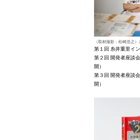
（取材撮影：松崎浩之）
第１回 糸井重里イン
第２回 開発者座談会
開）
第３回 開発者座談会「
開）