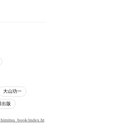
大山功一
田出版
_himitsu_book/index.ht