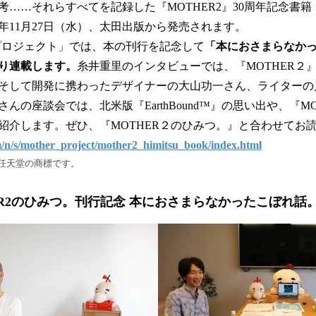
……それらすべてを記録した『MOTHER2』30周年記念書籍『
4年11月27日（水）、太田出版から発売されます。
Rプロジェクト」では、本の刊行を記念して
「本におさまらなか
より連載します。
糸井重里のインタビューでは、『MOTHER２
そして開発に携わったデザイナーの大山功一さん、ライターの
んの座談会では、北米版『EarthBound™』の思い出や、『M
紹介します。ぜひ、『MOTHER２のひみつ。』と合わせてお
/n/s/mother_project/mother2_himitsu_book/index.html
任天堂の商標です。
ER2のひみつ。刊行記念 本におさまらなかったこぼれ話