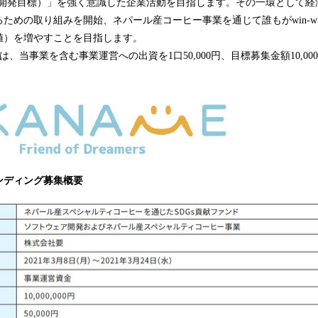
能な開発目標）」を強く意識した企業活動を目指します。その一環として経
み
ための取り組みを開始、ネパール産コーヒー事業を通じて誰もがwin-w
中
で
値）を増やすことを目指します。
す
TE では、当事業を含む事業運営への出資を1口50,000円、目標募集金額10,00
ンディング募集概要