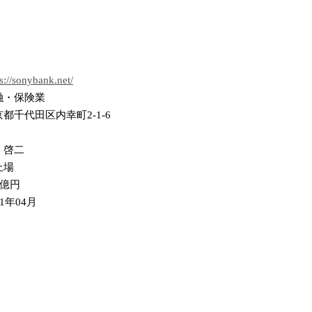
s://sonybank.net/
融・保険業
都千代田区内幸町2-1-6
 啓二
上場
5億円
01年04月