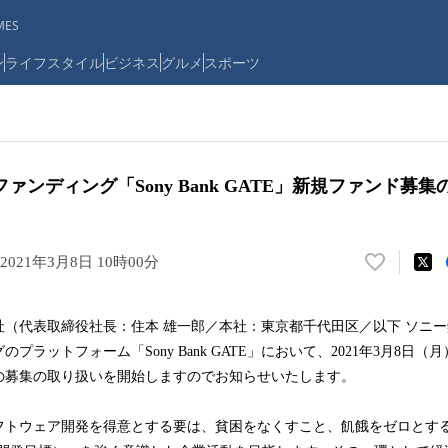
ES
ン
ライフスタイル
ビジネス
グルメ
スポーツ
ァンディング「Sony Bank GATE」新規ファンド募
2021年3月8日 10時00分
い
い
ね
（代表取締役社長：住本 雄一郎／本社：東京都千代田区／以下 ソニ
！
プラットフォーム「Sony Bank GATE」において、2021年3月8日
数
を
の募集の取り扱いを開始しますのでお知らせいたします。
読
み
トウェア開発を得意とする要は、貧困をなくすこと、飢餓をゼロとす
込