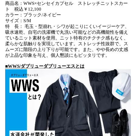
商品名：WWS×センセイカプセル ストレッチニットスカー
ト 税込￥12,100
カラー：ブラック/ネイビー
サイズ：S/M
特 長： 毛玉・型崩れ・シワが起こりにくいイージーケア、
吸水速乾、自宅の洗濯機で丸洗い可能などの高機能性を備え
ているニット素材を使用。ニット特有のチクチク感もなく、
柔らかな肌触りを実現しています。ストレッチ性抜群で、ス
ムーズに階段の上り下りが可能です。また、やや長めの丈感
が上品な印象を与え、個人懇談にもピッタリです。
■WWS/ダブリューダブリューエスとは