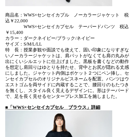
商品名：WWS×センセイカプル ノーカラージャケット 税
込￥22,000
WWS×センセイカプセル テーパードパンツ 税込
￥15,400
カラー：ダークネイビー/ブラック/ネイビー
サイズ：S/M/L/LL
特 長：授業参観や面談でも使えて、固い印象になりすぎな
いノーカラージャケットは、肩パットがなくても肩の丸みが
出にくいシルエットに仕上げました。黒板を書くなどの動作
を想定し肩回りはゆとりを持たせ、背中とお尻が隠れる丈感
にしました。ジャケット内側はポケット２つにペン挿し、セ
ンセイカプセルのオリジナルピスネームを配置。パンツはウ
エストゴムを両サイドに内蔵することで、腰回りのもたつき
を無くし、スタイル良く見えるデザインに。形はテーパード
で、足を長く見せるセンタープレス加工を施しました。
■「WWS×センセイカプセル ブラウス」詳細