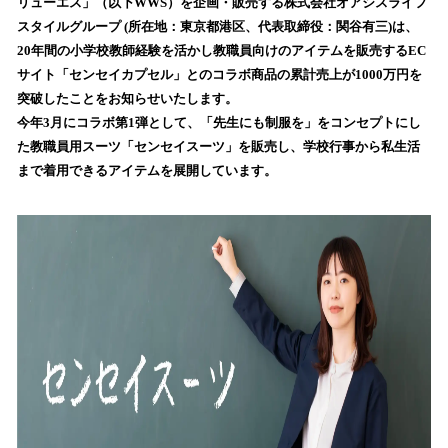
数
リューエス」（以下WWS）を企画・販売する株式会社オアシスライフ
を
スタイルグループ (所在地：東京都港区、代表取締役：関谷有三)は、
読
20年間の小学校教師経験を活かし教職員向けのアイテムを販売するEC
み
サイト「センセイカプセル」とのコラボ商品の累計売上が1000万円を
込
突破したことをお知らせいたします。
み
今年3月にコラボ第1弾として、「先生にも制服を」をコンセプトにし
中
で
た教職員用スーツ「センセイスーツ」を販売し、学校行事から私生活
す
まで着用できるアイテムを展開しています。