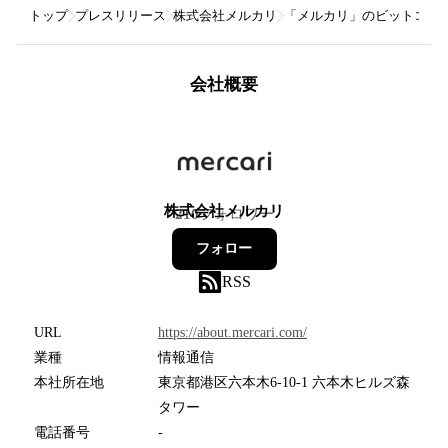
トップ
プレスリリース
株式会社メルカリ
「メルカリ」のビットコイ
会社概要
株式会社メルカリ
210
フォロワー
フォロー
RSS
URL
https://about.mercari.com/
業種
情報通信
本社所在地
東京都港区六本木6-10-1 六本木ヒルズ森
タワー
電話番号
-