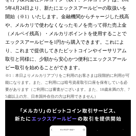
読
み
5年4月24日より、新たにエックスアールピーの取扱いを
込
開始（※1）いたします。金融機関からチャージした残高
み
や、メルカリで使わなくなったモノを売って得た売上金
中
で
（メルペイ残高）・メルカリポイントを使用することで
す
エックスアールピーを1円から購入できます。これによ
り、これまで提供してきたビットコインやイーサリアム
取引と同様に、少額から安心かつ便利にエックスアール
ピー取引を始めることができます。
※1：本日よりメルカリアプリをご利用のお客さまは段階的に利用が可
能になります。また、ご利用には暗号資産取引口座を保有している必
要があります（ご利用には審査がございます。また、18歳未満の方、7
5歳以上の方、日本国外在住の方は利用できません）