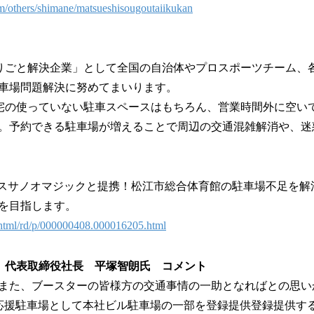
m/others/shimane/matsueshisougoutaiikukan
も「困りごと解決企業」として全国の自治体やプロスポーツチーム
車場問題解決に努めてまいります。
では自宅の使っていない駐車スペースはもちろん、営業時間外に空
。予約できる駐車場が増えることで周辺の交通混雑解消や、迷
1・島根スサノオマジックと提携！松江市総合体育館の駐車場不足を
を目指します。
n/html/rd/p/000000408.000016205.html
 代表取締役社長 平塚智朗氏 コメント
また、ブースターの皆様方の交通事情の一助となればとの思い
応援駐車場として本社ビル駐車場の一部を登録提供登録提供す