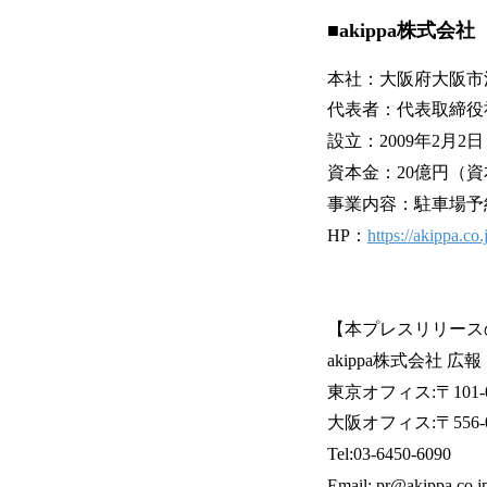
■akippa株式会社
本社：大阪府大阪市
代表者：代表取締役社
設立：2009年2月2日
資本金：20億円（
事業内容：駐車場予約
HP：
https://akippa.co.
【本プレスリリース
akippa株式会社 
東京オフィス:〒101-
大阪オフィス:〒556-
Tel:03-6450-6090
Email: pr@akippa.co.j