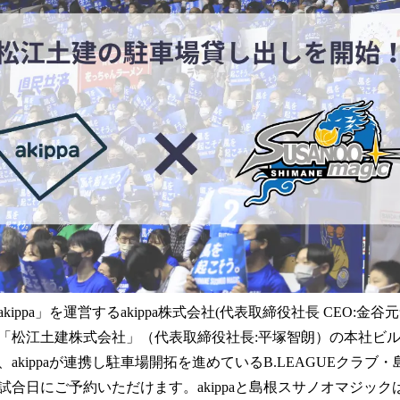
を
読
み
込
み
中
で
す
ippa」を運営するakippa株式会社(代表取締役社長 CEO:金
「松江土建株式会社」（代表取締役社長:平塚智朗）の本社ビ
akippaが連携し駐車場開拓を進めているB.LEAGUEクラブ
試合日にご予約いただけます。akippaと島根スサノオマジッ