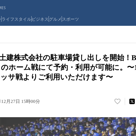
ES
ン
ライフスタイル
ビジネス
グルメ
スポーツ
土建株式会社の駐車場貸し出しを開始！B
のホーム戦にて予約・利用が可能に。〜12月
ェッサ戦よりご利用いただけます〜
年12月27日 15時00分
い
い
ね
！
数