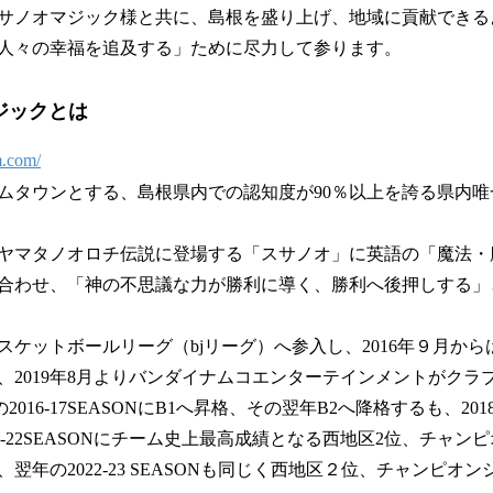
サノオマジック様と共に、島根を盛り上げ、地域に貢献できる
人々の幸福を追及する」ために尽力して参ります。
ジックとは
m.com/
ムタウンとする、島根県内での認知度が90％以上を誇る県内
ヤマタノオロチ伝説に登場する「スサノオ」に英語の「魔法・
合わせ、「神の不思議な力が勝利に導く、勝利へ後押しする」
ロバスケットボールリーグ（bjリーグ）へ参入し、2016年９月か
、2019年8月よりバンダイナムコエンターテインメントがクラ
016-17SEASONにB1へ昇格、その翌年B2へ降格するも、2018-
21-22SEASONにチーム史上最高成績となる西地区2位、チャ
翌年の2022-23 SEASONも同じく西地区２位、チャンピオ