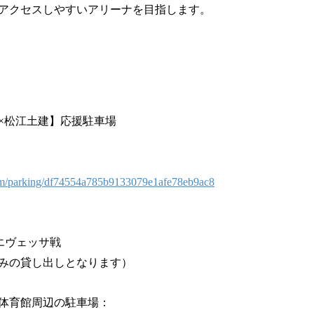
アクセスしやすいアリーナを目指します。
×松江土建】応援駐車場
om/parking/df74554a785b9133079e1afe78eb9ac8
阪エヴェッサ戦
みの貸し出しとなります）
体育館周辺の駐車場：