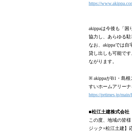
https://www.akippa.co
akippaは今後
協力し、あらゆる駐
なお、akippa
貸し出しも可能です
ながります。
※ akippaがB
すいホームアリーナ
https://prtimes.jp/mai
■松江土建株式会社
この度、地域の皆様
ジック×松江土建】