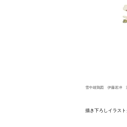
雪中雄鶏図 伊藤若冲 
描き下ろしイラスト