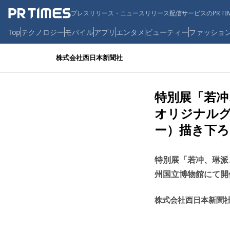
プレスリリース・ニュースリリース配信サービスのPR TIM
Top
テクノロジー
モバイル
アプリ
エンタメ
ビューティー
ファッショ
株式会社西日本新聞社
特別展「若冲
オリジナルグッ
ー）描き下
特別展「若冲、琳派、
州国立博物館にて開
株式会社西日本新聞