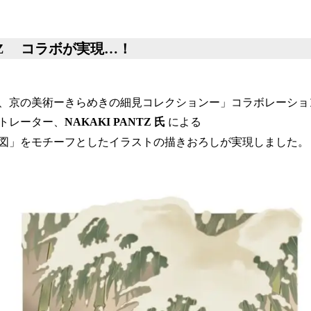
！
数
を
NTZ コラボが実現…！
読
み
込
み
、京の美術ーきらめきの細見コレクションー」コラボレーショ
中
トレーター、
NAKAKI PANTZ 氏
による
で
す
図」をモチーフとしたイラストの描きおろしが実現しました。