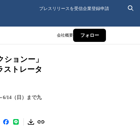
プレスリリースを受信
企業登録申請
会社概要
フォロー
クションー」
イラストレータ
6/14（日）まで九