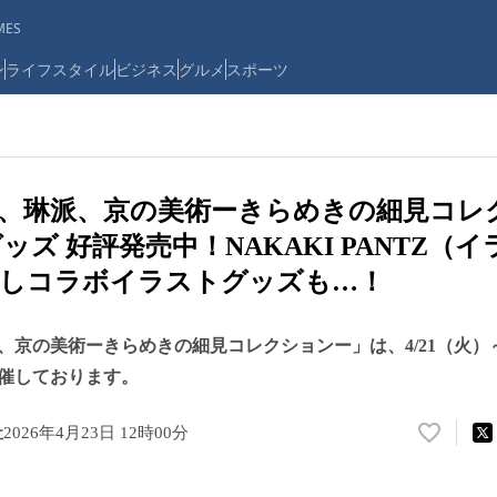
ES
ン
ライフスタイル
ビジネス
グルメ
スポーツ
、琳派、京の美術ーきらめきの細見コレ
ズ 好評発売中！NAKAKI PANTZ（
ろしコラボイラストグッズも…！
京の美術ーきらめきの細見コレクションー」は、4/21（火）～
催しております。
社
2026年4月23日 12時00分
い
い
ね