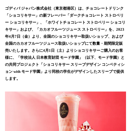
ね
！
ゴディバ ジャパン株式会社（東京都港区）は、チョコレートドリンク
数
「ショコリキサー」の新フレーバー「ダークチョコレート ストロベリ
を
ー ショコリキサー」、「ホワイトチョコレート ストロベリー ショコリ
読
キサー」および、「カカオフルーツジュース ストロベリー」を、2023
み
年4月7日（金）より、全国のショコリキサー取扱いショップ、および
込
全国のカカオフルーツジュース取扱いショップにて数量・期間限定販
み
売いたします。さらに4月1日（土）よりショコリキサーご購入のお客
中
で
様に、「学校法人 日本教育財団 モード学園」（以下、モード学園）と
す
の共同プロジェクト「ショコリキサー スリーブデザイン コンペティシ
ョン with モード学園」より同校の学生がデザインしたスリーブで提供
します。