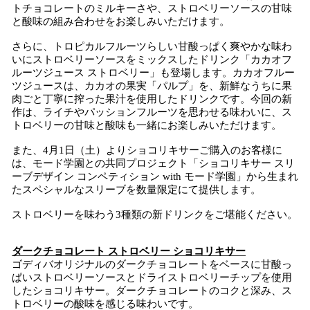
トチョコレートのミルキーさや、ストロベリーソースの甘味
と酸味の組み合わせをお楽しみいただけます。
さらに、トロピカルフルーツらしい甘酸っぱく爽やかな味わ
いにストロベリーソースをミックスしたドリンク「カカオフ
ルーツジュース ストロベリー」も登場します。カカオフルー
ツジュースは、カカオの果実「パルプ」を、新鮮なうちに果
肉ごと丁寧に搾った果汁を使用したドリンクです。今回の新
作は、ライチやパッションフルーツを思わせる味わいに、ス
トロベリーの甘味と酸味も一緒にお楽しみいただけます。
また、4月1日（土）よりショコリキサーご購入のお客様に
は、モード学園との共同プロジェクト「ショコリキサー スリ
ーブデザイン コンペティション with モード学園」から生まれ
たスペシャルなスリーブを数量限定にて提供します。
ストロベリーを味わう3種類の新ドリンクをご堪能ください。
ダークチョコレート ストロベリー ショコリキサー
ゴディバオリジナルのダークチョコレートをベースに甘酸っ
ぱいストロベリーソースとドライストロベリーチップを使用
したショコリキサー。ダークチョコレートのコクと深み、ス
トロベリーの酸味を感じる味わいです。