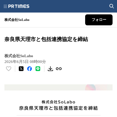
株式会社SoLabo
フォロー
奈良県天理市と包括連携協定を締結
株式会社SoLabo
2026年6月5日 08時00分
い
い
ね
！
数
を
読
み
込